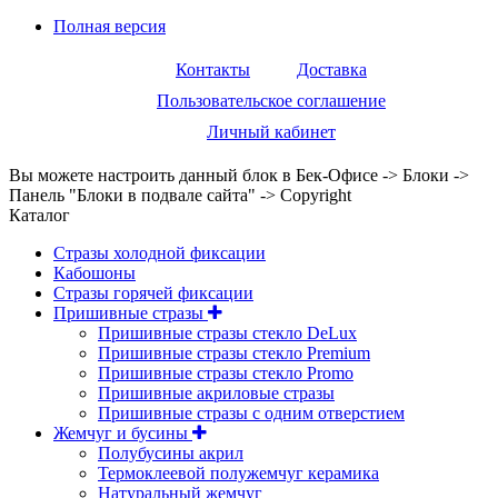
Полная версия
Контакты
Доставка
Пользовательское соглашение
Личный кабинет
Вы можете настроить данный блок в Бек-Офисе -> Блоки ->
Панель "Блоки в подвале сайта" -> Copyright
Каталог
Стразы холодной фиксации
Кабошоны
Стразы горячей фиксации
Пришивные стразы
Пришивные стразы стекло DeLux
Пришивные стразы стекло Premium
Пришивные стразы стекло Promo
Пришивные акриловые стразы
Пришивные стразы с одним отверстием
Жемчуг и бусины
Полубусины акрил
Термоклеевой полужемчуг керамика
Натуральный жемчуг