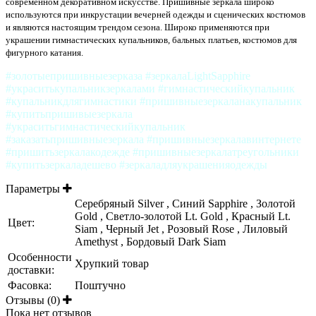
современном декоративном искусстве. Пришивные зеркала широко
используются при инкрустации вечерней одежды и сценических костюмов
и являются настоящим трендом сезона. Широко применяются при
украшении гимнастических купальников, бальных платьев, костюмов для
фигурного катания.
#золотыепришивныезерказа #зеркалаLightSapphire
#украситькупальникзеркалами #гимнастическийкупальник
#купальникдлягимнастики #пришивныезеркаланакупальник
#купитьпришивыезеркала
#украситьгимнастическийкупальник
#заказатьпришивныезеркала #пришивныезеркалавинтернете
#пришитьзеркалакодежде #пришивныезеркалатреугольники
#купитьзеркаладешево #зеркаладляукрашенияодежды
Параметры
Серебряный Silver , Синий Sapphire , Золотой
Gold , Светло-золотой Lt. Gold , Красный Lt.
Цвет:
Siam , Черный Jet , Розовый Rose , Лиловый
Amethyst , Бордовый Dark Siam
Особенности
Хрупкий товар
доставки:
Фасовка:
Поштучно
Отзывы (0)
Пока нет отзывов