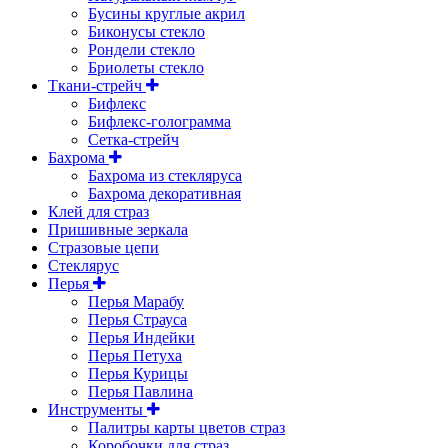
Бусины круглые акрил
Биконусы стекло
Рондели стекло
Бриолеты стекло
Ткани-стрейч
Бифлекс
Бифлекс-голограмма
Сетка-стрейч
Бахрома
Бахрома из стекляруса
Бахрома декоративная
Клей для страз
Пришивные зеркала
Cтразовые цепи
Стеклярус
Перья
Перья Марабу
Перья Страуса
Перья Индейки
Перья Петуха
Перья Курицы
Перья Павлина
Инструменты
Палитры карты цветов страз
Коробочки для страз