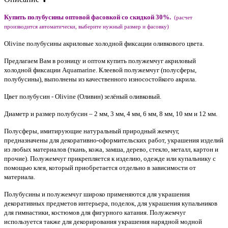
Купить полубусины
оптовой фасовкой со скидкой 30%.
(расчет
производится автоматически, выберите нужный размер и фасовку)
Olivine полубусины акриловые холодной фиксации оливкового цвета.
Предлагаем Вам в розницу и оптом купить полужемчуг акриловый
холодной фиксации Aquamarine. Клеевой полужемчуг (полусферы,
полубусины), выполнены из качественного износостойкого акрила.
Цвет полубусин - Olivine (Оливин) зелёный оливковый.
Диаметр и размер полубусин – 2 мм, 3 мм, 4 мм, 6 мм, 8 мм, 10 мм и 12 мм.
Полусферы, имитирующие натуральный природный жемчуг,
предназначены для декоративно-оформительских работ, украшения изделий
из любых материалов (ткань, кожа, замша, дерево, стекло, металл, картон и
прочие). Полужемчуг прикрепляется к изделию, одежде или купальнику с
помощью клея, который приобретается отдельно в зависимости от
материала.
Полубусины и полужемчуг широко применяются для украшения
декоративных предметов интерьера, поделок, для украшения купальников
для гимнастики, костюмов для фигурного катания. Полужемчуг
используется также для декорирования украшения нарядной модной