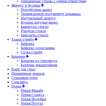
Пришивные стразы с одним отверстием
Жемчуг и бусины
Полубусины акрил
Термоклеевой полужемчуг керамика
Натуральный жемчуг
Бусины круглые акрил
Биконусы стекло
Рондели стекло
Бриолеты стекло
Ткани-стрейч
Бифлекс
Бифлекс-голограмма
Сетка-стрейч
Бахрома
Бахрома из стекляруса
Бахрома декоративная
Клей для страз
Пришивные зеркала
Cтразовые цепи
Стеклярус
Перья
Перья Марабу
Перья Страуса
Перья Индейки
Перья Петуха