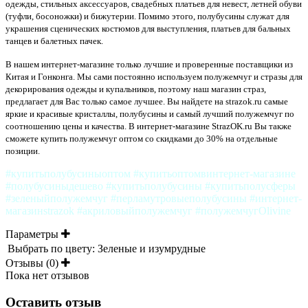
одежды, стильных аксессуаров, свадебных платьев для невест, летней обуви
(туфли, босоножки) и бижутерии. Помимо этого, полубусины служат для
украшения сценических костюмов для выступления, платьев для бальных
танцев и балетных пачек.
В нашем интернет-магазине только лучшие и проверенные поставщики из
Китая и Гонконга. Мы сами постоянно используем полужемчуг и стразы для
декорирования одежды и купальников, поэтому наш магазин страз,
предлагает для Вас только самое лучшее. Вы найдете на strazok.ru самые
яркие и красивые кристаллы, полубусины и самый лучший полужемчуг по
соотношению цены и качества. В интернет-магазине StrazOK.ru Вы также
сможете купить полужемчуг оптом со скидками до 30% на отдельные
позиции.
#купитьполубусиныоптом #купитьоптомвинтернет-магазине
#полубусиныдешево #купитьполубусины #купитьполусферы
#зеленыйполужемчуг #перламутровыеполубусины #интернет-
магазинstrazok #акриловыйполужемчуг #полужемчугOlivine
Параметры
Выбрать по цвету:
Зеленые и изумрудные
Отзывы (0)
Пока нет отзывов
Оставить отзыв