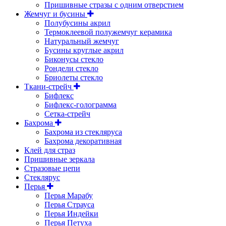
Пришивные стразы с одним отверстием
Жемчуг и бусины
Полубусины акрил
Термоклеевой полужемчуг керамика
Натуральный жемчуг
Бусины круглые акрил
Биконусы стекло
Рондели стекло
Бриолеты стекло
Ткани-стрейч
Бифлекс
Бифлекс-голограмма
Сетка-стрейч
Бахрома
Бахрома из стекляруса
Бахрома декоративная
Клей для страз
Пришивные зеркала
Cтразовые цепи
Стеклярус
Перья
Перья Марабу
Перья Страуса
Перья Индейки
Перья Петуха