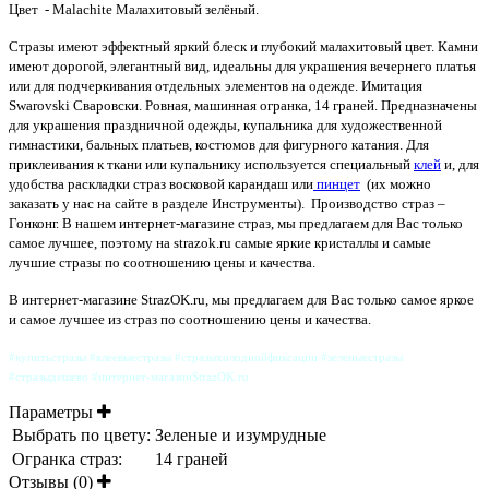
Цвет - Malachite Малахитовый зелёный.
Стразы имеют эффектный яркий блеск и глубокий малахитовый цвет. Камни
имеют дорогой, элегантный вид, идеальны для украшения вечернего платья
или для подчеркивания отдельных элементов на одежде. Имитация
Swarovski Сваровски. Ровная, машинная огранка, 14 граней. Предназначены
для украшения праздничной одежды, купальника для художественной
гимнастики, бальных платьев, костюмов для фигурного катания. Для
приклеивания к ткани или купальнику используется специальный
клей
и, для
удобства раскладки страз восковой карандаш или
пинцет
(их можно
заказать у нас на сайте в разделе
Инструменты). Производство страз –
Гонконг. В нашем интернет-магазине страз, мы предлагаем для Вас только
самое лучшее, поэтому на strazok.ru самые яркие кристаллы и самые
лучшие стразы по соотношению цены и качества.
В интернет-магазине StrazOK.ru, мы предлагаем для Вас только самое яркое
и самое лучшее из страз по соотношению цены и качества.
#купитьстразы #клеевыестразы #стразыхолоднойфиксации #зеленыестразы
#стразыдешево #интернет-магазинStrazOK.ru
Параметры
Выбрать по цвету:
Зеленые и изумрудные
Огранка страз:
14 граней
Отзывы (0)