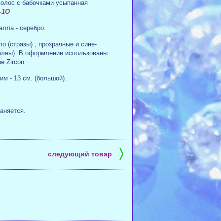
олос с бабочками усыпанная
-1O
алла - серебро.
о (стразы) , прозрачные и сине-
волны). В оформлении использованы
e Zircon.
м - 13 см. (большой).
аняется.
〉
следующий товар