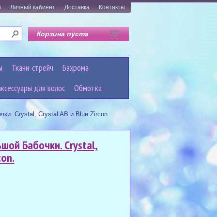
и
Личный кабинет
Доставка
Контакты
Корзина пуста
ы
Ткани-стрейч
Бахрома
аксессуары для волос
Обмотка
и. Crystal, Crystal AB и Blue Zircon.
шой Бабочки. Crystal,
con.