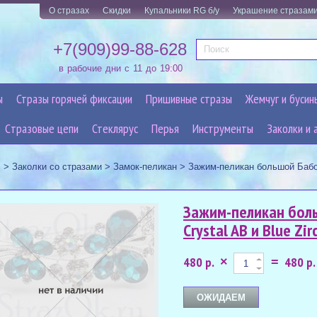
О стразах
Скидки
Купальники RG б/у
Украшение стразам
+7(909)99-88-628
в рабочие дни с 11 до 19:00
ы
Стразы горячей фиксации
Пришивные стразы
Жемчуг и бусин
Cтразовые цепи
Стеклярус
Перья
Инструменты
Заколки и 
с
>
Заколки со стразами
>
Замок-пеликан
>
Зажим-пеликан большой Бабочк
Зажим-пеликан боль
Crystal AB и Blue Zir
480 р.
480 р.
×
=
ОЖИДАЕМ