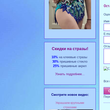
Ост
Оцен
Имя
E-ma
Отз
Cкидки на стразы!
10%
на клеевые стразы
30%
пришивные стекло
25%
пришивные акрил
Узнать подробнее...
Все 
Смотрите новое видео:
Пер
Украшаем крупными
стразами