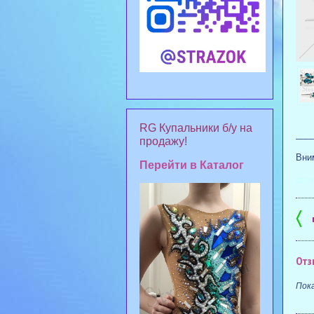
RG Купальники б/у на
___
продажу!
Вним
Перейти в Каталог
#куп
〈
Отз
Пок