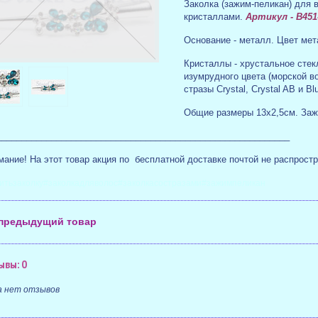
З
аколка
(
з
ажим-пеликан)
для в
кристаллами.
Артикул - B451
Основание - металл. Цвет мет
Кристаллы - хрустальное стекл
изумрудного цвета (морской 
стразы Crystal, Crystal AB и Blu
Общие размеры 13х2,5см. Зажи
___________________________________________________________
ание! На этот товар акция по бесплатной доставке почтой не распростр
итьзаколку#заколкадляволос#заколкасостразами#зажимпеликан
предыдущий товар
ывы: 0
а нет отзывов