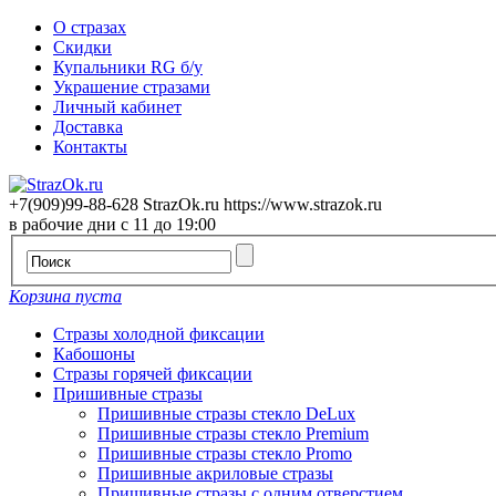
О стразах
Скидки
Купальники RG б/у
Украшение стразами
Личный кабинет
Доставка
Контакты
+7(909)99-88-628
StrazOk.ru
https://www.strazok.ru
в рабочие дни с 11 до 19:00
Корзина пуста
Стразы холодной фиксации
Кабошоны
Стразы горячей фиксации
Пришивные стразы
Пришивные стразы стекло DeLux
Пришивные стразы стекло Premium
Пришивные стразы стекло Promo
Пришивные акриловые стразы
Пришивные стразы с одним отверстием