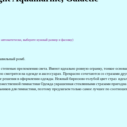
я автоматически, выберите нужный размер и фасовку)
правильный ромб.
й степенью преломления света. Имеют идеально ровную огранку, тонкое основ
о смотрятся на одежде и аксессуарах. Прекрасно сочетаются со стразами други
ие решения в оформлении одежды. Нежный бирюзово-голубой цвет страз идеа
удожественной гимнастики Одежда украшенная стеклянными стразами пригодна
ьников для гимнастики, поэтому предлагаем только самое лучшее по соотноше
агазин #strazok #аквамарин #стразыаквамарин #Galactic #аквамариновыестразы #стразыaq