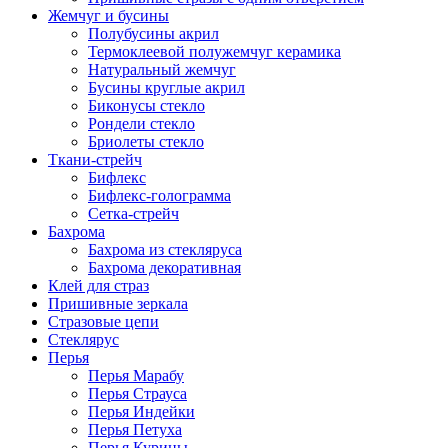
Жемчуг и бусины
Полубусины акрил
Термоклеевой полужемчуг керамика
Натуральный жемчуг
Бусины круглые акрил
Биконусы стекло
Рондели стекло
Бриолеты стекло
Ткани-стрейч
Бифлекс
Бифлекс-голограмма
Сетка-стрейч
Бахрома
Бахрома из стекляруса
Бахрома декоративная
Клей для страз
Пришивные зеркала
Cтразовые цепи
Стеклярус
Перья
Перья Марабу
Перья Страуса
Перья Индейки
Перья Петуха
Перья Курицы