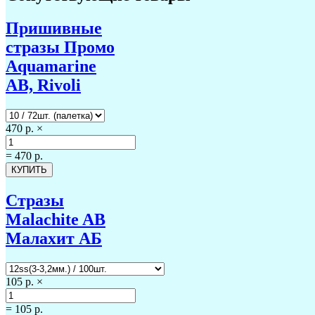
Пришивные
стразы Промо
Aquamarine
AB, Rivoli
470 р.
×
=
470 р.
Стразы
Malachite AB
Малахит АБ
105 р.
×
=
105 р.