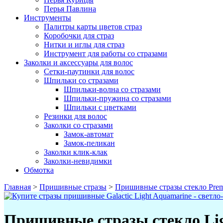
Перья Павлина
Инструменты
Палитры карты цветов страз
Коробочки для страз
Нитки и иглы для страз
Инструмент для работы со стразами
Заколки и аксессуары для волос
Сетки-паутинки для волос
Шпильки со стразами
Шпильки-волна со стразами
Шпильки-пружина со стразами
Шпильки с цветками
Резинки для волос
Заколки со стразами
Замок-автомат
Замок-пеликан
Заколки клик-клак
Заколки-невидимки
Обмотка
Главная
>
Пришивные стразы
>
Пришивные стразы стекло Pre
Пришивные стразы стекло Lig