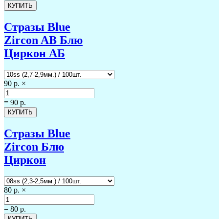
Стразы Blue
Zircon AB Блю
Циркон АБ
90 р.
×
=
90 р.
Стразы Blue
Zircon Блю
Циркон
80 р.
×
=
80 р.