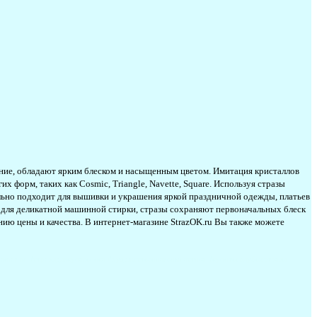
ание, обладают ярким блеском и насыщенным цветом. Имитация кристаллов
х форм, таких как Cosmic, Triangle, Navette, Square. Используя стразы
льно подходит для вышивки и украшения яркой праздничной одежды, платьев
 для деликатной машинной стирки, стразы сохраняют первоначальных блеск
нию цены и качества. В интернет-магазине StrazOK.ru Вы также можете
uamarine #стразыдлякупальника #художественнаягимнастика #купитьголубыестразы