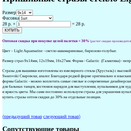
Размер
Фасовка
28 р.
×
=
28 р.
Оптовая скидка при покупке целой палетки = 30%
(расчет скидки производитс
Цвет – Light Aquamarine - светло-аквамариновые, бирюзово-голубые.
Размер страз 9х14мм, 12х19мм, 16х27мм. Форма - Galactic (Галактика) - не
Стразы для вышивки изготовлены из ювелирного стекла (Хрусталь) с высоко
Swarovski Сваровски, аналог. Благодаря редкой форме оригинально и изысканн
формы Galactic - можно воплотить самые смелые и современные дизайнерск
для бальных танцев, костюмов нарядов для выступления, купальников для х
и яркость цвета. Мы сами постоянно используем стразы для украшения купал
купить стразы оптом скидки до 30% на отдельные позиции.
#вышивкастразами #вышиваниестразами #стразыоптом #стразыкупить #дешево #интернет-м
〈
предыдущий товар
следующий товар
〉
Сопутствующие товары