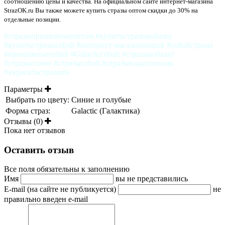
соотношению цены и качества. На официальном сайте интернет-магазина
StrazOK.ru Вы также можете купить стразы оптом скидки до 30% на
отдельные позиции.
#стразыпришивныеоптом #купитьстразыкобальт
#купитьстразыcobalt #интернет-магазинstrazok #cobaltстразы
#пришивныеcobalt #Galacticcobalt #стразыкобальт
#стразысиние #стразыcobalt #стразынакупальник
#украситьстразами
Параметры
Выбрать по цвету:
Синие и голубые
Форма страз:
Galactic (Галактика)
Отзывы (0)
Пока нет отзывов
Оставить отзыв
Все поля обязательны к заполнению
Имя
вы не представились
E-mail (на сайте не публикуется)
не
правильно введен e-mail