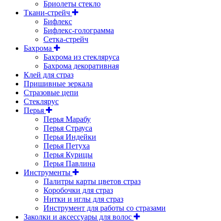
Бриолеты стекло
Ткани-стрейч
Бифлекс
Бифлекс-голограмма
Сетка-стрейч
Бахрома
Бахрома из стекляруса
Бахрома декоративная
Клей для страз
Пришивные зеркала
Cтразовые цепи
Стеклярус
Перья
Перья Марабу
Перья Страуса
Перья Индейки
Перья Петуха
Перья Курицы
Перья Павлина
Инструменты
Палитры карты цветов страз
Коробочки для страз
Нитки и иглы для страз
Инструмент для работы со стразами
Заколки и аксессуары для волос