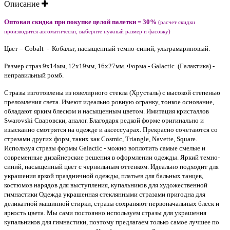
Описание
Оптовая скидка при покупке целой палетки = 30%
(расчет скидки
производится автоматически, выберите нужный размер и фасовку)
Цвет – Cobalt - Кобальт, насыщенный темно-синий, ультрамариновый.
Размер страз 9х14мм, 12х19мм, 16х27мм. Форма - Galactic (Галактика) -
неправильный ромб.
Стразы изготовлены из ювелирного стекла (Хрусталь) с высокой степенью
преломления света. Имеют идеально ровную огранку, тонкое основание,
обладают ярким блеском и насыщенным цветом. Имитация кристаллов
Swarovski Сваровски, аналог. Благодаря редкой форме оригинально и
изысканно смотрятся на одежде и аксессуарах. Прекрасно сочетаются со
стразами других форм, таких как Cosmic, Triangle, Navette, Square.
Используя стразы формы Galactic - можно воплотить самые смелые и
современные дизайнерские решения в оформлении одежды. Яркий темно-
синий, насыщенный цвет с чернильным оттенком. Идеально подходит для
украшения яркой праздничной одежды, платьев для бальных танцев,
костюмов нарядов для выступления, купальников для художественной
гимнастики Одежда украшенная стеклянными стразами пригодна для
деликатной машинной стирки, стразы сохраняют первоначальных блеск и
яркость цвета. Мы сами постоянно используем стразы для украшения
купальников для гимнастики, поэтому предлагаем только самое лучшее по