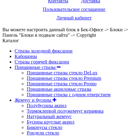
Контакты
Доставка
Пользовательское соглашение
Личный кабинет
Вы можете настроить данный блок в Бек-Офисе -> Блоки ->
Панель "Блоки в подвале сайта" -> Copyright
Каталог
Стразы холодной фиксации
Кабошоны
Стразы горячей фиксации
Пришивные стразы
Пришивные стразы стекло DeLux
Пришивные стразы стекло Premium
Пришивные стразы стекло Promo
Пришивные акриловые стразы
Пришивные стразы с одним отверстием
Жемчуг и бусины
Полубусины акрил
Термоклеевой полужемчуг керамика
Натуральный жемчуг
Бусины круглые акрил
Биконусы стекло
Рондели стекло