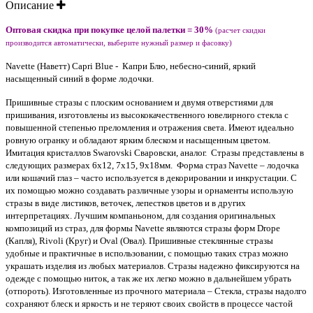
Описание
Оптовая скидка при покупке целой палетки = 30%
(расчет скидки
производится автоматически, выберите нужный размер и фасовку)
Navette (Наветт)
Capri Blue - Капри Блю, небесно-синий, яркий
насыщенный синий в
форме лодочки.
Пришивные стразы с плоским основанием и двумя отверстиями для
пришивания, изготовлены из высококачественного ювелирного стекла с
повышенной степенью преломления и отражения света. Имеют идеально
ровную огранку и обладают ярким блеском и насыщенным цветом.
Имитация кристаллов Swarovski Сваровски, аналог. Стразы представлены в
следующих размерах 6х12, 7х15, 9х18мм. Форма страз Navette – лодочка
или кошачий глаз – часто используется в декорировании и инкрустации. С
их помощью можно создавать различные узоры и орнаменты использую
стразы в виде листиков, веточек, лепестков цветов и в других
интерпретациях. Лучшим компаньоном, для создания оригинальных
композиций из страз, для формы Navette являются стразы форм Drope
(Капля), Rivoli (Круг) и Oval (Овал). Пришивные стеклянные стразы
удобные и практичные в использовании, с помощью таких страз можно
украшать изделия из любых материалов. Стразы надежно фиксируются на
одежде с помощью ниток, а так же их легко можно в дальнейшем убрать
(отпороть). Изготовленные из прочного материала – Стекла, стразы надолго
сохраняют блеск и яркость и не теряют своих свойств в процессе частой