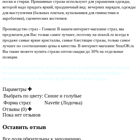
носки и стирки. Пришивные стразы используют для украшения одежды,
которой надо придать яркий, праздничный вид: вечерних нарядов, одежды
для выступления (бальных платьев, купальников для гимнастики и
акробатики), сценических костюмов.
Производство страз – Гонконг. В нашем интернет-магазине страз, мы
предлагаем для Вас только самое лучшее, поэтому на strazok.ru всегда в
продаже самые яркие кристаллы, самые блестящие стразы, только самое
лучшее по соотношению цены и качества. В интернет-магазине StrazOK.ru
Вы также можете купить стразы оптом скидки до 30% на отдельные
позиции.
#стразыпришивные #стразыоптом #capribluenavette #strazok
#стразыкаприблю #пришивныестразы #стразыcapriblue
#стразылодочка #navette #capriblue #синиестразы
Параметры
Выбрать по цвету:
Синие и голубые
Форма страз:
Navette (Лодочка)
Отзывы (0)
Пока нет отзывов
Оставить отзыв
Все поля обязательны к заполнению