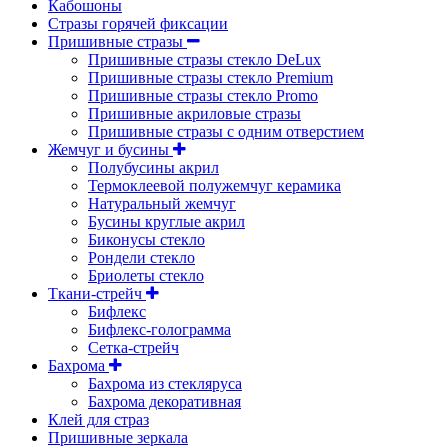
Кабошоны
Стразы горячей фиксации
Пришивные стразы
Пришивные стразы стекло DeLux
Пришивные стразы стекло Premium
Пришивные стразы стекло Promo
Пришивные акриловые стразы
Пришивные стразы с одним отверстием
Жемчуг и бусины
Полубусины акрил
Термоклеевой полужемчуг керамика
Натуральный жемчуг
Бусины круглые акрил
Биконусы стекло
Рондели стекло
Бриолеты стекло
Ткани-стрейч
Бифлекс
Бифлекс-голограмма
Сетка-стрейч
Бахрома
Бахрома из стекляруса
Бахрома декоративная
Клей для страз
Пришивные зеркала