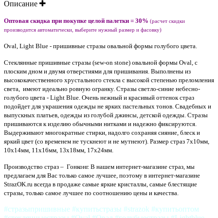
Описание
Оптовая скидка при покупке целой палетки = 30%
(расчет скидки
производится автоматически, выберите нужный размер и фасовку)
Oval, Light Blue - пришивные стразы овальной формы голубого цвета.
Стеклянные пришивные стразы (sew-on stone) овальной формы Oval, с
плоским дном и двумя отверстиями для пришивания. Выполнены из
высококачественного хрустального стекла с высокой степенью преломления
света, имеют идеально ровную огранку. Стразы светло-синие небесно-
голубого цвета - Light Blue. Очень нежный и красивый оттенок страз
подойдет для украшения одежды не ярких пастельных тонов. Свадебных и
выпускных платьев, одежды из голубой джинсы, детской одежды. Стразы
пришиваются к изделию обычными нитками и надежно фиксируются.
Выдерживают многократные стирки, надолго сохраняя сияние, блеск и
яркий цвет (со временем не тускнеют и не мутнеют). Размер страз 7х10мм,
10х14мм, 11х16мм, 13х18мм, 17х24мм.
Производство страз – Гонконг. В нашем интернет-магазине страз, мы
предлагаем для Вас только самое лучшее, поэтому в интернет-магазине
StrazOK.ru всегда в продаже самые яркие кристаллы, самые блестящие
стразы, только самое лучшее по соотношению цены и качества.
#стразыпришивные #купитьстразы #strazok #купитьоптом
#стеклянныестразы #Oval #Овал #голубыестразы #Lightblue