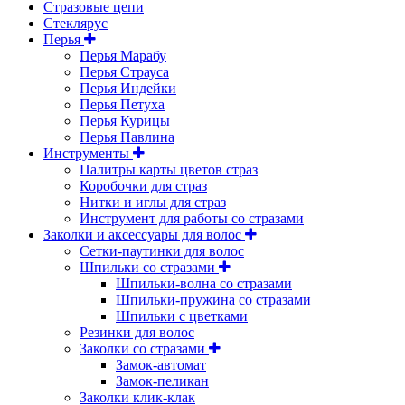
Cтразовые цепи
Стеклярус
Перья
Перья Марабу
Перья Страуса
Перья Индейки
Перья Петуха
Перья Курицы
Перья Павлина
Инструменты
Палитры карты цветов страз
Коробочки для страз
Нитки и иглы для страз
Инструмент для работы со стразами
Заколки и аксессуары для волос
Сетки-паутинки для волос
Шпильки со стразами
Шпильки-волна со стразами
Шпильки-пружина со стразами
Шпильки с цветками
Резинки для волос
Заколки со стразами
Замок-автомат
Замок-пеликан
Заколки клик-клак