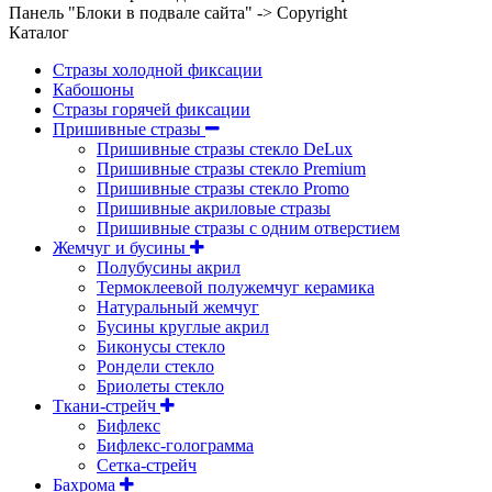
Панель "Блоки в подвале сайта" -> Copyright
Каталог
Стразы холодной фиксации
Кабошоны
Стразы горячей фиксации
Пришивные стразы
Пришивные стразы стекло DeLux
Пришивные стразы стекло Premium
Пришивные стразы стекло Promo
Пришивные акриловые стразы
Пришивные стразы с одним отверстием
Жемчуг и бусины
Полубусины акрил
Термоклеевой полужемчуг керамика
Натуральный жемчуг
Бусины круглые акрил
Биконусы стекло
Рондели стекло
Бриолеты стекло
Ткани-стрейч
Бифлекс
Бифлекс-голограмма
Сетка-стрейч
Бахрома