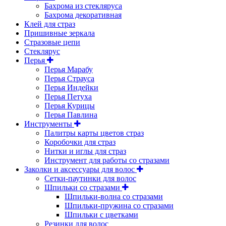
Бахрома из стекляруса
Бахрома декоративная
Клей для страз
Пришивные зеркала
Cтразовые цепи
Стеклярус
Перья
Перья Марабу
Перья Страуса
Перья Индейки
Перья Петуха
Перья Курицы
Перья Павлина
Инструменты
Палитры карты цветов страз
Коробочки для страз
Нитки и иглы для страз
Инструмент для работы со стразами
Заколки и аксессуары для волос
Сетки-паутинки для волос
Шпильки со стразами
Шпильки-волна со стразами
Шпильки-пружина со стразами
Шпильки с цветками
Резинки для волос