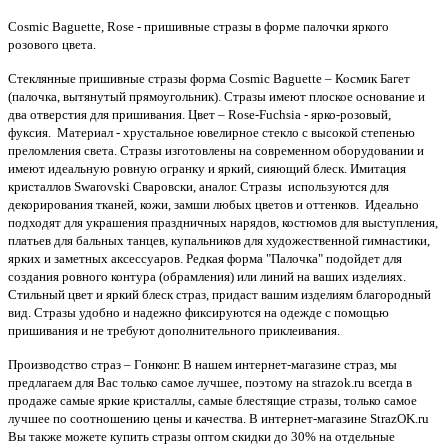
Cosmic Baguette, Rose - пришивные стразы в форме палочки яркого
розового цвета.
Стеклянные пришивные стразы форма
Cosmic Baguette
– Космик Багет
(палочка, вытянутый прямоугольник). Стразы имеют плоское основание и
два отверстия для пришивания.
Цвет – Rose-Fuchsia - ярко-розовый,
фуксия.
Материал - хрустальное ювелирное стекло с высокой степенью
преломления света. Стразы изготовлены на современном оборудовании и
имеют идеальную ровную огранку и яркий, сияющий блеск. Имитация
кристаллов Swarovski Сваровски, аналог. Стразы используются для
декорирования тканей, кожи, замши любых цветов и оттенков. Идеально
подходят для украшения праздничных нарядов, костюмов для выступления,
платьев для бальных танцев, купальников для художественной гимнастики,
ярких и заметных аксессуаров. Редкая форма "Палочка" подойдет для
создания ровного контура (обрамления) или линий на ваших изделиях.
Стильный цвет и яркий блеск страз, придаст вашим изделиям благородный
вид. Стразы удобно и надежно фиксируются на одежде с помощью
пришивания и не требуют дополнительного приклеивания.
Производство страз – Гонконг. В нашем интернет-магазине страз, мы
предлагаем для Вас только самое лучшее, поэтому на strazok.ru всегда в
продаже самые яркие кристаллы, самые блестящие стразы, только самое
лучшее по соотношению цены и качества
.
В интернет-магазине StrazOK.ru
Вы также можете купить стразы оптом скидки до 30% на отдельные