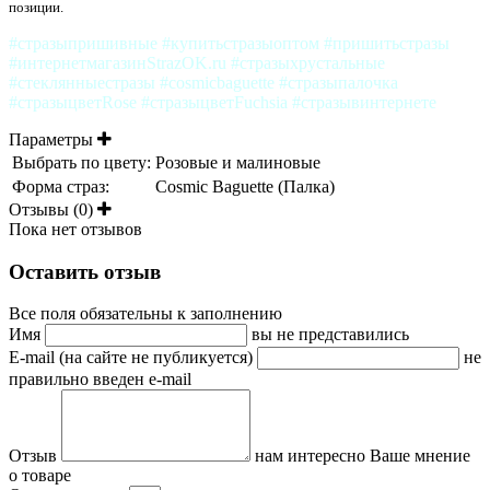
позиции.
#стразыпришивные #купитьстразыоптом #пришитьстразы
#интернетмагазинStrazOK.ru #стразыхрустальные
#стеклянныестразы #cosmicbaguette #стразыпалочка
#стразыцветRose #стразыцветFuchsia #стразывинтернете
Параметры
Выбрать по цвету:
Розовые и малиновые
Форма страз:
Cosmic Baguette (Палка)
Отзывы (0)
Пока нет отзывов
Оставить отзыв
Все поля обязательны к заполнению
Имя
вы не представились
E-mail (на сайте не публикуется)
не
правильно введен e-mail
Отзыв
нам интересно Ваше мнение
о товаре