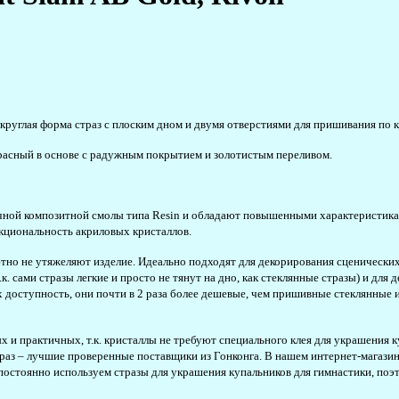
круглая форма страз с плоским дном и двумя отверстиями для пришивания по кр
-красный в основе с радужным покрытием и золотистым переливом.
очной композитной смолы типа Resin и обладают повышенными характеристик
нкциональность акриловых кристаллов.
но не утяжеляют изделие. Идеально подходят для декорирования сценических 
. сами стразы легкие и просто не тянут на дно, как стеклянные стразы) и для 
х доступность, они почти в 2 раза более дешевые, чем пришивные стеклянные и
и практичных, т.к. кристаллы не требуют специального клея для украшения к
аз – лучшие проверенные поставщики из Гонконга. В нашем интернет-магазине 
 постоянно используем стразы для украшения купальников для гимнастики, поэ