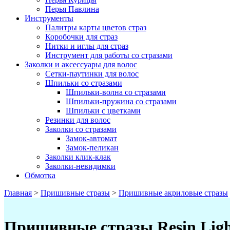
Перья Павлина
Инструменты
Палитры карты цветов страз
Коробочки для страз
Нитки и иглы для страз
Инструмент для работы со стразами
Заколки и аксессуары для волос
Сетки-паутинки для волос
Шпильки со стразами
Шпильки-волна со стразами
Шпильки-пружина со стразами
Шпильки с цветками
Резинки для волос
Заколки со стразами
Замок-автомат
Замок-пеликан
Заколки клик-клак
Заколки-невидимки
Обмотка
Главная
>
Пришивные стразы
>
Пришивные акриловые стразы
Пришивные стразы Resin Light