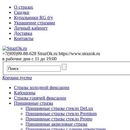
О стразах
Скидки
Купальники RG б/у
Украшение стразами
Личный кабинет
Доставка
Контакты
+7(909)99-88-628
StrazOk.ru
https://www.strazok.ru
в рабочие дни с 11 до 19:00
Корзина пуста
Стразы холодной фиксации
Кабошоны
Стразы горячей фиксации
Пришивные стразы
Пришивные стразы стекло DeLux
Пришивные стразы стекло Premium
Пришивные стразы стекло Promo
Пришивные акриловые стразы
Пришивные стразы с одним отверстием