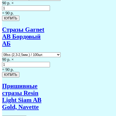
90 р.
×
=
90 р.
Стразы Garnet
AB Бордовый
АБ
90 р.
×
=
90 р.
Пришивные
стразы Resin
Light Siam AB
Gold, Navette