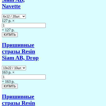
Navette
127 р.
×
=
127 р.
Пришивные
стразы Resin
Siam AB, Drop
163 р.
×
=
163 р.
Пришивные
стразы Resin