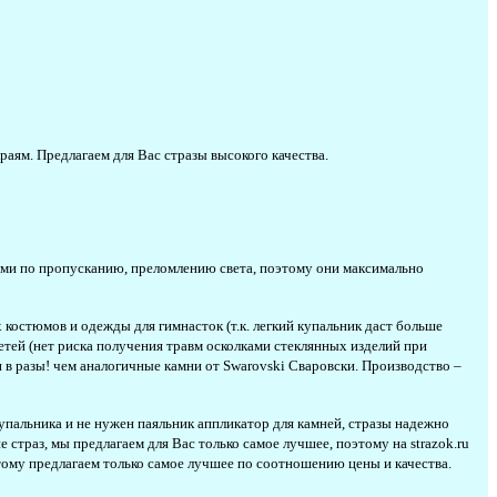
аям. Предлагаем для Вас стразы высокого качества.
ами по пропусканию, преломлению света, поэтому они максимально
костюмов и одежды для гимнасток (т.к. легкий купальник даст больше
детей (нет риска получения травм осколками стеклянных изделий при
 в разы! чем аналогичные камни от Swarovski Сваровски. Производство –
упальника и не нужен паяльник аппликатор для камней, стразы надежно
страз, мы предлагаем для Вас только самое лучшее, поэтому на strazok.ru
тому предлагаем только самое лучшее по соотношению цены и качества.