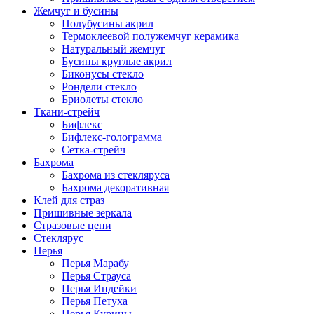
Жемчуг и бусины
Полубусины акрил
Термоклеевой полужемчуг керамика
Натуральный жемчуг
Бусины круглые акрил
Биконусы стекло
Рондели стекло
Бриолеты стекло
Ткани-стрейч
Бифлекс
Бифлекс-голограмма
Сетка-стрейч
Бахрома
Бахрома из стекляруса
Бахрома декоративная
Клей для страз
Пришивные зеркала
Cтразовые цепи
Стеклярус
Перья
Перья Марабу
Перья Страуса
Перья Индейки
Перья Петуха
Перья Курицы