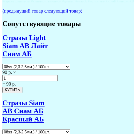
#стразыпришивные #купитьстразыоптом #дешево #strazok #акриловые #Rivoli #Риволи 
〈
предыдущий товар
следующий товар
〉
Сопутствующие товары
Стразы Light
Siam AB Лайт
Сиам АБ
90 р.
×
=
90 р.
Стразы Siam
AB Сиам АБ
Красный АБ