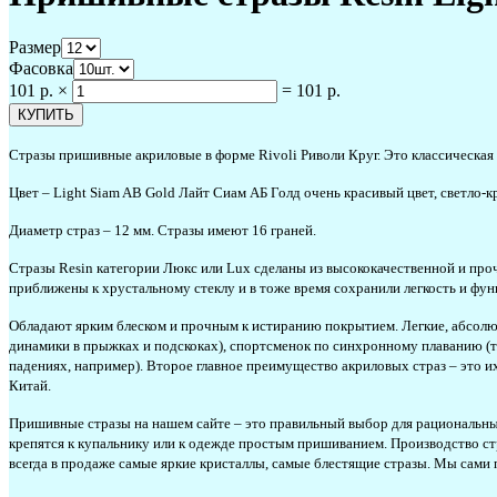
Размер
Фасовка
101 р.
×
=
101 р.
Стразы пришивные акриловые в форме Rivoli Риволи Круг. Это классическая 
Цвет – Light Siam AB Gold Лайт Сиам АБ Голд очень красивый цвет, светло
Диаметр страз – 12 мм. Стразы имеют 16 граней.
Стразы Resin категории Люкс или Lux сделаны из высококачественной и пр
приближены к хрустальному стеклу и в тоже время сохранили легкость и фу
Обладают ярким блеском и прочным к истиранию покрытием. Легкие, абсолют
динамики в прыжках и подскоках), спортсменок по синхронному плаванию (т.к
падениях, например). Второе главное преимущество акриловых страз – это и
Китай.
Пришивные стразы на нашем сайте – это правильный выбор для рациональных 
крепятся к купальнику или к одежде простым пришиванием. Производство стр
всегда в продаже самые яркие кристаллы, самые блестящие стразы. Мы сами