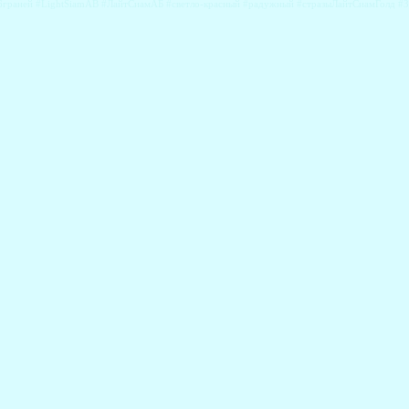
#16граней #LightSiamAB #ЛайтСиамАБ #светло-красный #радужный #стразыЛайтСиамГолд 