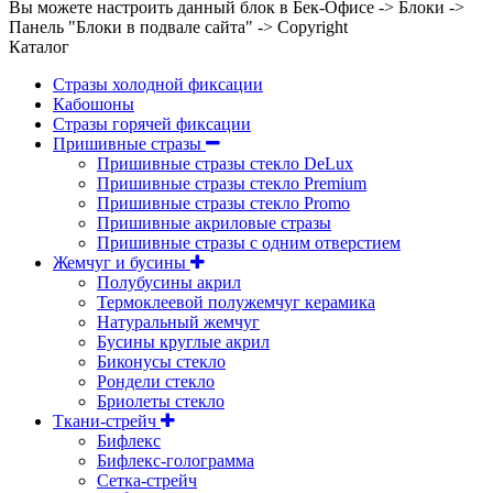
Вы можете настроить данный блок в Бек-Офисе -> Блоки ->
Панель "Блоки в подвале сайта" -> Copyright
Каталог
Стразы холодной фиксации
Кабошоны
Стразы горячей фиксации
Пришивные стразы
Пришивные стразы стекло DeLux
Пришивные стразы стекло Premium
Пришивные стразы стекло Promo
Пришивные акриловые стразы
Пришивные стразы с одним отверстием
Жемчуг и бусины
Полубусины акрил
Термоклеевой полужемчуг керамика
Натуральный жемчуг
Бусины круглые акрил
Биконусы стекло
Рондели стекло
Бриолеты стекло
Ткани-стрейч
Бифлекс
Бифлекс-голограмма
Сетка-стрейч