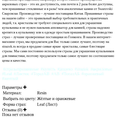
акриловых страз – это их доступность, они почти в 2 раза более доступны,
чем пришивные стеклянные и в разы! чем аналогичные камни от Swarovski
Сваровски. Производство – лучшие поставщики Китая. Пришивные стразы
на нашем сайте – это правильный выбор требовательных и практичных
людей, т.к. кристаллы не требуют специального клея для украшения
купальника и не нужен паяльник аппликатор для камней, стразы надежно
крепятся к купальнику или к одежде простым пришиванием. Производство
страз – лучшие проверенные поставщики из Гонконга. В нашем интернет-
магазине страз, мы предлагаем для Вас только самое лучшее, поэтому на
strazok.ru всегда в продаже самые яркие кристаллы, самые блестящие
стразы. Мы сами постоянно используем стразы для украшения купальников
для гимнастики, поэтому предлагаем только самое лучшее по соотношению
цены и качества.
#стразыпришивные #купить #дешево #strazok #акриловые
#Leaf #Листок #TopazAB #AB #ТопазАБ #оранжевый
#желтый
Параметры
Материал:
Resin
Выбрать по цвету:
Жёлтые и оранжевые
Форма страз:
Leaf (Лист)
Отзывы (0)
Пока нет отзывов