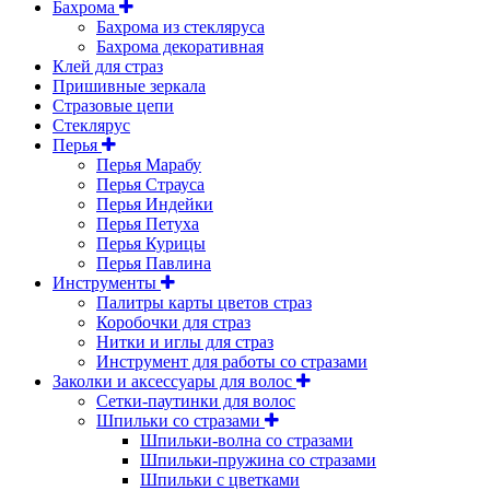
Бахрома
Бахрома из стекляруса
Бахрома декоративная
Клей для страз
Пришивные зеркала
Cтразовые цепи
Стеклярус
Перья
Перья Марабу
Перья Страуса
Перья Индейки
Перья Петуха
Перья Курицы
Перья Павлина
Инструменты
Палитры карты цветов страз
Коробочки для страз
Нитки и иглы для страз
Инструмент для работы со стразами
Заколки и аксессуары для волос
Сетки-паутинки для волос
Шпильки со стразами
Шпильки-волна со стразами
Шпильки-пружина со стразами
Шпильки с цветками