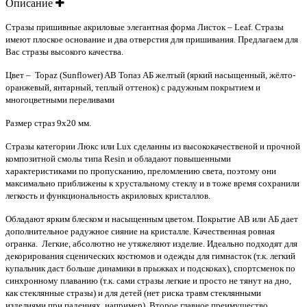
Описание
Стразы пришивные акриловые элегантная форма Листок – Leaf. Стразы
имеют плоское основание и два отверстия для пришивания. Предлагаем для
Вас стразы высокого качества.
Цвет – Topaz (Sunflower) AB Топаз АБ желтый (яркий насыщенный, жёлто-
оранжевый, янтарный, теплый оттенок) с радужным покрытием и
многоцветными переливами
Размер страз 9х20 мм.
Стразы категории Люкс или Lux сделанны из высококачественой и прочной
композитной смолы типа Resin и обладают повышенными
характеристиками по пропусканию, преломлению света, поэтому они
максимально приближены к хрустальному стеклу и в тоже время сохранили
легкость и функциональность акриловых кристаллов.
Обладают ярким блеском и насыщенным цветом. Покрытие AB или АБ дает
дополнительное радужное сияние на кристалле. Качественная ровная
огранка. Легкие, абсолютно не утяжеляют изделие. Идеально подходят для
декорирования сценических костюмов и одежды для гимнасток (т.к. легкий
купальник даст больше динамики в прыжках и подскоках), спортсменок по
синхронному плаванию (т.к. сами стразы легкие и просто не тянут на дно,
как стеклянные стразы) и для детей (нет риска травм стеклянными
изделиями при падениях, например). Второе главное преимущество