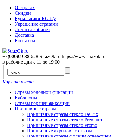
О стразах
Скидки
Купальники RG б/у
Украшение стразами
Личный кабинет
Доставка
Контакты
+7(909)99-88-628
StrazOk.ru
https://www.strazok.ru
в рабочие дни с 11 до 19:00
Корзина пуста
Стразы холодной фиксации
Кабошоны
Стразы горячей фиксации
Пришивные стразы
Пришивные стразы стекло DeLux
Пришивные стразы стекло Premium
Пришивные стразы стекло Promo
Пришивные акриловые стразы
Пришивные стразы с одним отверстием