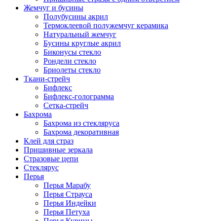
Жемчуг и бусины
Полубусины акрил
Термоклеевой полужемчуг керамика
Натуральный жемчуг
Бусины круглые акрил
Биконусы стекло
Рондели стекло
Бриолеты стекло
Ткани-стрейч
Бифлекс
Бифлекс-голограмма
Сетка-стрейч
Бахрома
Бахрома из стекляруса
Бахрома декоративная
Клей для страз
Пришивные зеркала
Cтразовые цепи
Стеклярус
Перья
Перья Марабу
Перья Страуса
Перья Индейки
Перья Петуха
Перья Курицы