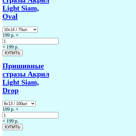
Light Siam,
Oval
199 р.
×
=
199 р.
Пришивные
стразы Акрил
Light Siam,
Drop
199 р.
×
=
199 р.