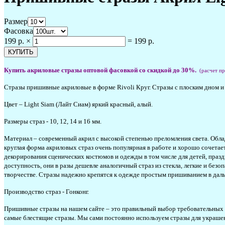
Размер
Фасовка
199 р.
×
=
199 р.
Купить акриловые стразы
оптовой фасовкой со скидкой до 30%.
(расчет п
Стразы пришивные акриловые в форме Rivoli Круг. Стразы с плоским дном 
Цвет – Light Siam (Лайт Сиам) яркий красный, алый.
Размеры страз - 10, 12, 14 и 16 мм.
Материал – современный акрил с высокой степенью преломления света. Обла
круглая форма акриловых страз очень популярная в работе и хорошо сочетае
декорирования сценических костюмов и одежды в том числе для детей, празд
доступность, они в разы дешевле аналогичный страз из стекла, легкие и бе
творчестве. Стразы надежно крепятся к одежде простым пришиванием в даль
Производство страз - Гонконг.
Пришивные стразы на нашем сайте – это правильный выбор требовательных и 
самые блестящие стразы. Мы сами постоянно используем стразы для украшен