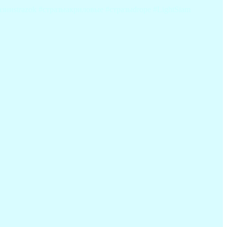
инstrazok #стразыакриловые #стразыdrope #LightSiam