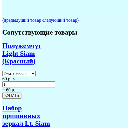
#купитькрасныестразы #стразыred #стразыSiam #стразыпришив
#оптомскидки #красныйцвет #скидкинастразы
〈
предыдущий товар
следующий товар
〉
Сопутствующие товары
Полужемчуг
Light Siam
(Красный)
60 р.
×
=
60 р.
Набор
пришивных
зеркал Lt. Siam