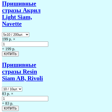
Пришивные
стразы Акрил
Light Siam,
Navette
199 р.
×
=
199 р.
Пришивные
стразы Resin
Siam AB, Rivoli
83 р.
×
=
83 р.