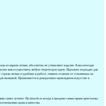
зы из акрила легкие, абсолютно не утяжеляют изделие. Классическая
озволит вам осуществить любую творческую идею. Идеально подходят для
стразы легкие и удобные в работе, главное отличие от стеклянных их
й для малышей. Применяются в декоративно-прикладном искусстве и
о самое лучшее. На strazok.ru всегда в продаже самые яркие кристаллы,
 соотношению цены и качества.