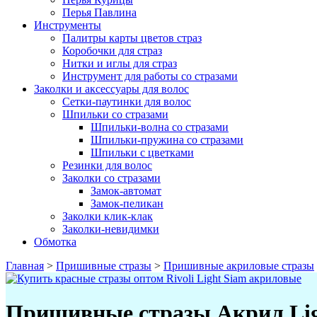
Перья Павлина
Инструменты
Палитры карты цветов страз
Коробочки для страз
Нитки и иглы для страз
Инструмент для работы со стразами
Заколки и аксессуары для волос
Сетки-паутинки для волос
Шпильки со стразами
Шпильки-волна со стразами
Шпильки-пружина со стразами
Шпильки с цветками
Резинки для волос
Заколки со стразами
Замок-автомат
Замок-пеликан
Заколки клик-клак
Заколки-невидимки
Обмотка
Главная
>
Пришивные стразы
>
Пришивные акриловые стразы
Пришивные стразы Акрил Ligh