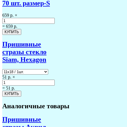
70 шт. размер-S
659 р.
×
=
659 р.
Пришивные
стразы стекло
Siam, Hexagon
51 р.
×
=
51 р.
Аналогичные товары
Пришивные
стразы Акрил