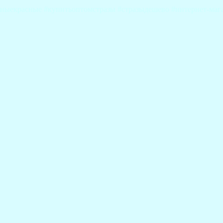
ныекрасные #купитьоптомстразы #стразыдешево #интернет-магаз