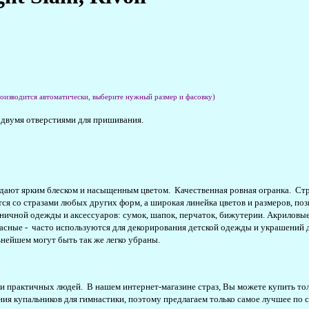
роизводится автоматически, выберите нужный размер и фасовку)
и двумя отверстиями для пришивания.
дают ярким блеском и насыщенным цветом. Качественная ровная огранка. Стра
тся со стразами любых других форм, а широкая линейка цветов и размеров, п
ничной одежды и аксессуаров: сумок, шапок, перчаток, бижутерии. Акриловые 
зопасные - часто используются для декорирования детской одежды и украшени
нейшем могут быть так же легко убраны.
практичных людей. В нашем интернет-магазине страз, Вы можете купить тольк
ия купальников для гимнастики, поэтому предлагаем только самое лучшее по