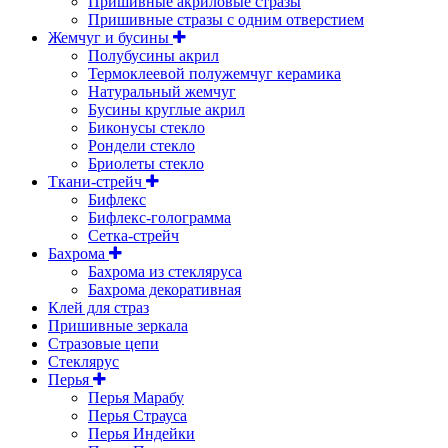
Пришивные акриловые стразы
Пришивные стразы с одним отверстием
Жемчуг и бусины
Полубусины акрил
Термоклеевой полужемчуг керамика
Натуральный жемчуг
Бусины круглые акрил
Биконусы стекло
Рондели стекло
Бриолеты стекло
Ткани-стрейч
Бифлекс
Бифлекс-голограмма
Сетка-стрейч
Бахрома
Бахрома из стекляруса
Бахрома декоративная
Клей для страз
Пришивные зеркала
Cтразовые цепи
Стеклярус
Перья
Перья Марабу
Перья Страуса
Перья Индейки