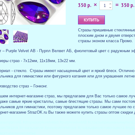
350 р.
350 р.
×
=
Стразы пришивные стеклянные 
плоским дном и двумя отверс
стразы эконом класса Промо.
 – Purple Velvet
AB - Пурпл Велвет АБ, фиолетовый цвет с радужным 
меры страз - 7х12мм, 11х18мм, 13х22 мм.
ериал - стекло. Стразы имеют насыщенный цвет и яркий блеск. Отличн
альника для гимнастики или фигурного катания или для украшения летн
зводство страз – Гонконг.
шем интернет-магазине страз, мы предлагаем для Вас только самое лучш
даже самые яркие кристаллы, самые блестящие стразы. Мы сами постоя
альников для гимнастики, поэтому предлагаем только самое лучшее по 
рнет-магазине StrazOK.ru Вы также можете купить стразы оптом скидки
азыпурплАБ #dropepurplevelvetab #purplevelvetAB #стразыпришивныекупить
зинStrazok #стразыкапли #purplevelvetdrope #стразыфиолетовогоцвета #пр
аситьбальноеплатье