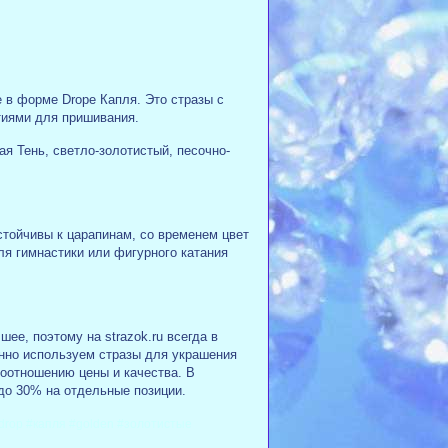
 в форме Drope Капля. Это стразы с
тиями для пришивания.
ая Тень, светло-золотистый, песочно-
стойчивы к царапинам, со временем цвет
ля гимнастики или фигурного катания
ее, поэтому на strazok.ru всегда в
нно используем стразы для украшения
соотношению цены и качества
.
В
 до 30% на отдельные позиции.
rop #капля #golden #золотистые