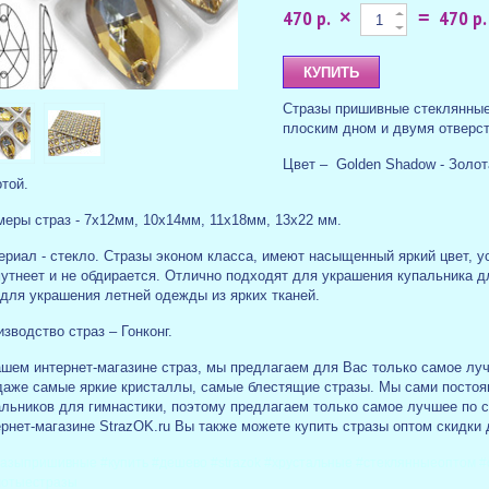
470 р.
470 р.
×
=
Стразы пришивные стеклянные
плоским дном и двумя отверс
Цвет – Golden Shadow - Золот
той.
меры страз - 7х12мм, 10х14мм, 11х18мм, 13х22 мм.
ериал - стекло. Стразы эконом класса, имеют насыщенный яркий цвет, у
утнеет и не обдирается. Отлично подходят для украшения купальника д
 для украшения летней одежды из ярких тканей.
зводство страз – Гонконг.
шем интернет-магазине страз, мы предлагаем для Вас только самое лучш
даже самые яркие кристаллы, самые блестящие стразы. Мы сами постоя
альников для гимнастики, поэтому предлагаем только самое лучшее по 
рнет-магазине StrazOK.ru Вы также можете купить стразы оптом скидки
азыпришивные #купить #дешево #strazok #хрустальные #стеклянныеоптом #d
лотыестразы