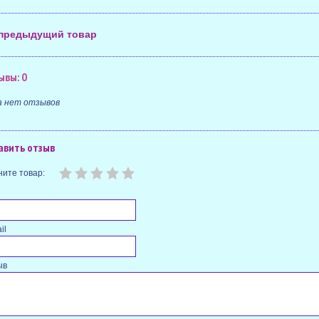
предыдущий товар
ывы: 0
а нет отзывов
авить отзыв
ите товар:
il
ыв