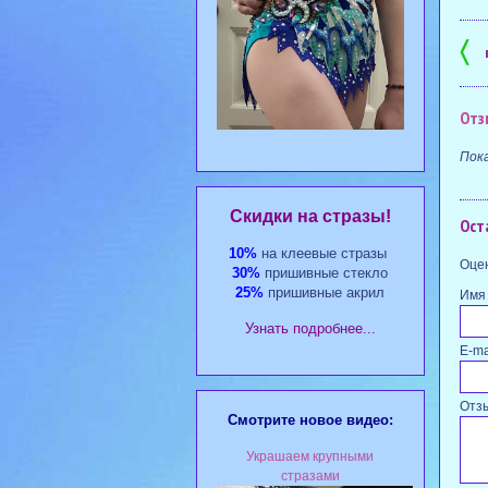
〈
Отз
Пок
Cкидки на стразы!
Ост
10%
на клеевые стразы
Оцен
30%
пришивные стекло
25%
пришивные акрил
Имя
Узнать подробнее...
E-ma
Отз
Смотрите новое видео:
Украшаем крупными
стразами