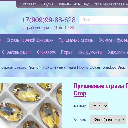
О стразах
Скидки
Купальники RG б/у
Украшение стразам
+7(909)99-88-628
в рабочие дни с 11 до 19:00
ы
Стразы горячей фиксации
Пришивные стразы
Жемчуг и бусин
Cтразовые цепи
Стеклярус
Перья
Инструменты
Заколки и 
 стразы стекло Promo
>
Пришивные стразы Промо Golden Shadow, Drop
Пришивные стразы П
Drop
Размер
Фасовка