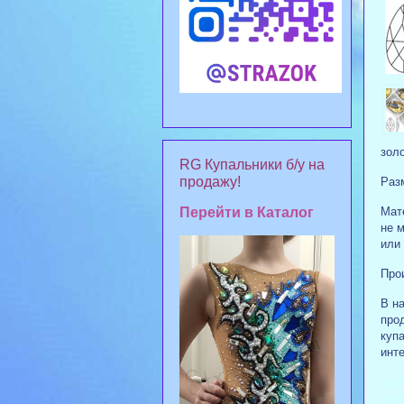
золо
RG Купальники б/у на
продажу!
Раз
Мат
Перейти в Каталог
не м
или
Прои
В на
про
куп
инте
#стр
#зо