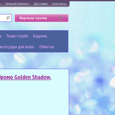
и
Личный кабинет
Доставка
Контакты
Корзина пуста
ы
Ткани-стрейч
Бахрома
аксессуары для волос
Обмотка
ромо Golden Shadow,