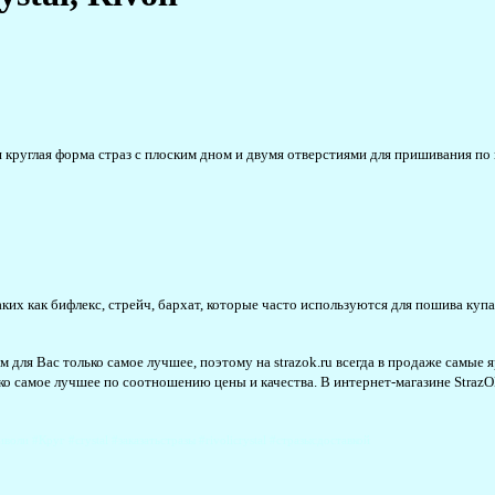
 круглая форма страз с плоским дном и двумя отверстиями для пришивания по 
аких как бифлекс, стрейч, бархат, которые часто используются для пошива ку
м для Вас только самое лучшее, поэтому на strazok.ru всегда в продаже самы
ько самое лучшее по соотношению цены и качества
.
В интернет-магазине Straz
ли #Круг #crystal #заказатьстразы #rivolicrystal #стразысдоставкой