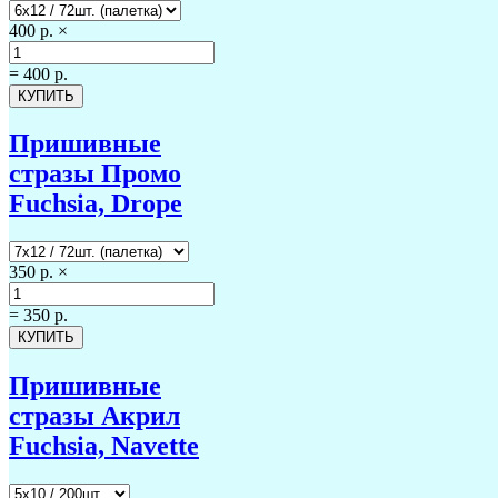
400 р.
×
=
400 р.
Пришивные
стразы Промо
Fuchsia, Drope
350 р.
×
=
350 р.
Пришивные
стразы Акрил
Fuchsia, Navette