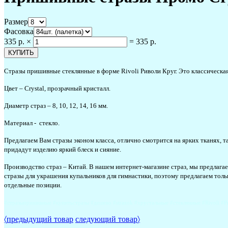
Размер
Фасовка
335 р.
×
=
335 р.
Стразы пришивные стеклянные в форме Rivoli Риволи Круг. Это классическая
Цвет – Crystal, прозрачный кристалл.
Диаметр страз – 8, 10, 12, 14, 16 мм.
Материал - стекло.
Предлагаем Вам стразы эконом класса, отлично смотрится на ярких тканях, т
придадут изделию яркий блеск и сияние.
Производство страз – Китай. В нашем интернет-магазине страз, мы предлагае
стразы для украшения купальников для гимнастики, поэтому предлагаем тол
отдельные позиции.
#стразыпришивные #купитьстразы #дешево #strazok #хрустальные #стеклянные #Rivoli #Риво
〈
предыдущий товар
следующий товар
〉