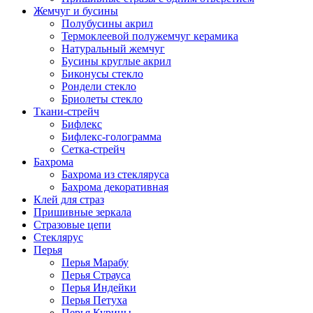
Жемчуг и бусины
Полубусины акрил
Термоклеевой полужемчуг керамика
Натуральный жемчуг
Бусины круглые акрил
Биконусы стекло
Рондели стекло
Бриолеты стекло
Ткани-стрейч
Бифлекс
Бифлекс-голограмма
Сетка-стрейч
Бахрома
Бахрома из стекляруса
Бахрома декоративная
Клей для страз
Пришивные зеркала
Cтразовые цепи
Стеклярус
Перья
Перья Марабу
Перья Страуса
Перья Индейки
Перья Петуха
Перья Курицы