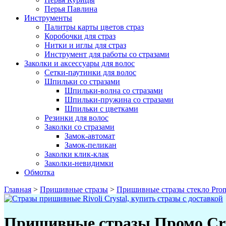
Перья Павлина
Инструменты
Палитры карты цветов страз
Коробочки для страз
Нитки и иглы для страз
Инструмент для работы со стразами
Заколки и аксессуары для волос
Сетки-паутинки для волос
Шпильки со стразами
Шпильки-волна со стразами
Шпильки-пружина со стразами
Шпильки с цветками
Резинки для волос
Заколки со стразами
Замок-автомат
Замок-пеликан
Заколки клик-клак
Заколки-невидимки
Обмотка
Главная
>
Пришивные стразы
>
Пришивные стразы стекло Pro
Пришивные стразы Промо Crys