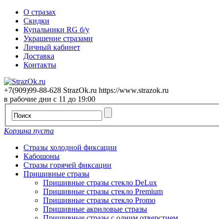
О стразах
Скидки
Купальники RG б/у
Украшение стразами
Личный кабинет
Доставка
Контакты
+7(909)99-88-628
StrazOk.ru
https://www.strazok.ru
в рабочие дни с 11 до 19:00
Корзина пуста
Стразы холодной фиксации
Кабошоны
Стразы горячей фиксации
Пришивные стразы
Пришивные стразы стекло DeLux
Пришивные стразы стекло Premium
Пришивные стразы стекло Promo
Пришивные акриловые стразы
Пришивные стразы с одним отверстием