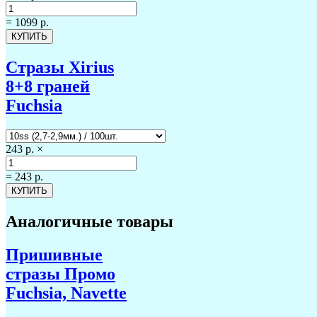
=
1099 р.
Стразы Xirius
8+8 граней
Fuchsia
243 р.
×
=
243 р.
Аналогичные товары
Пришивные
стразы Промо
Fuchsia, Navette