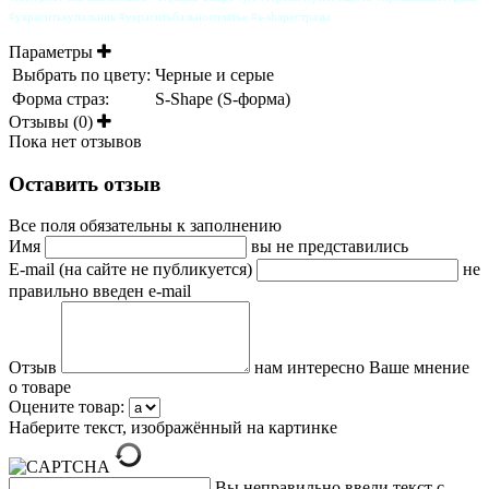
#украситькупальник #украситьбальноеплатье #s-shapeстразы
Параметры
Выбрать по цвету:
Черные и серые
Форма страз:
S-Shape (S-форма)
Отзывы (0)
Пока нет отзывов
Оставить отзыв
Все поля обязательны к заполнению
Имя
вы не представились
E-mail (на сайте не публикуется)
не
правильно введен e-mail
Отзыв
нам интересно Ваше мнение
о товаре
Оцените товар:
Наберите текст, изображённый на картинке
Вы неправильно ввели текст с