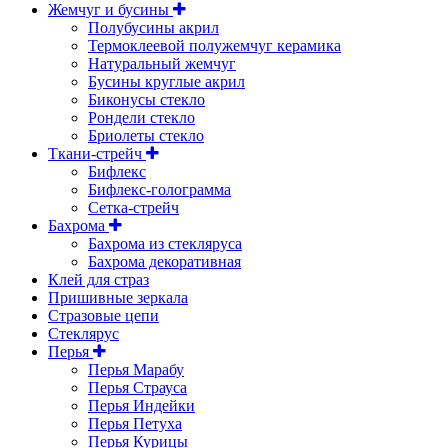
Жемчуг и бусины
Полубусины акрил
Термоклеевой полужемчуг керамика
Натуральный жемчуг
Бусины круглые акрил
Биконусы стекло
Рондели стекло
Бриолеты стекло
Ткани-стрейч
Бифлекс
Бифлекс-голограмма
Сетка-стрейч
Бахрома
Бахрома из стекляруса
Бахрома декоративная
Клей для страз
Пришивные зеркала
Cтразовые цепи
Стеклярус
Перья
Перья Марабу
Перья Страуса
Перья Индейки
Перья Петуха
Перья Курицы