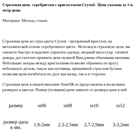
Стразовая цепь серебристая с кристаллами Crystal. Цена указана за 1 п.
метр цепи.
Материал: Металл, стекло.
Стразовая цепь из страз цвета Crystal - прозрачный кристалл, на
металлической основе серебренного цвета. Используя стразовую цепь, вы
сможете быстро и надежно украсить одежду, модный аксессуар, элемент
декора, достаточно пришить цепь нужной Вам длины обычными нитками.
Небольшие зазоры между кристаллами позволят обрамить по кругу
небольшую деталь, такую как пуговица, пришивной страз или бусина,
позволяя цепи изгибаться по дуге как назад, так и в стороны.
Стразовая цепь в нашем магазине StrazOK.ru представлена в нескольких
размерах и цветах. Размер (толщина) цепи зависит от размера цапа в ней:
размер
ss06
ss08
ss10
ss12
размер цапа
1,9-2мм
2,3-2,5мм
2,7-2,9мм
3-3,2мм
в мм.