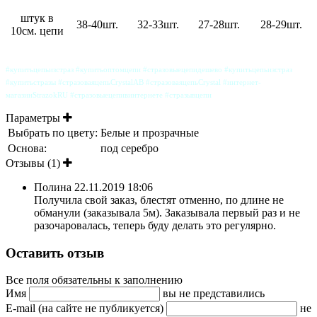
штук в
38-40шт.
32-33шт.
27-28шт.
28-29шт.
10см. цепи
#купитьцепьизстраз #купитьоптомцепи #стразовыецепидешево #купитьцепьизстраз
#купитьстразы #стразоваяцепьCrystalAB #стразоваяцепьCrystal #интернет-
магазинStrazokRU #стразовыецепивинтернете #стразывцепи
Параметры
Выбрать по цвету:
Белые и прозрачные
Основа:
под серебро
Отзывы (1)
Полина
22.11.2019 18:06
Получила свой заказ, блестят отменно, по длине не
обманули (заказывала 5м). Заказывала первый раз и не
разочаровалась, теперь буду делать это регулярно.
Оставить отзыв
Все поля обязательны к заполнению
Имя
вы не представились
E-mail (на сайте не публикуется)
не