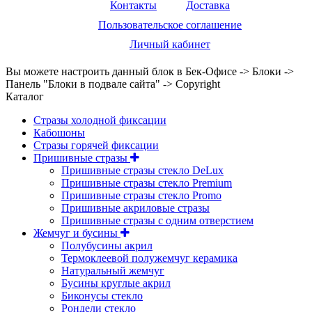
Контакты
Доставка
Пользовательское соглашение
Личный кабинет
Вы можете настроить данный блок в Бек-Офисе -> Блоки ->
Панель "Блоки в подвале сайта" -> Copyright
Каталог
Стразы холодной фиксации
Кабошоны
Стразы горячей фиксации
Пришивные стразы
Пришивные стразы стекло DeLux
Пришивные стразы стекло Premium
Пришивные стразы стекло Promo
Пришивные акриловые стразы
Пришивные стразы с одним отверстием
Жемчуг и бусины
Полубусины акрил
Термоклеевой полужемчуг керамика
Натуральный жемчуг
Бусины круглые акрил
Биконусы стекло
Рондели стекло