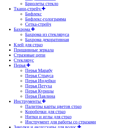
Бриолеты стекло
Ткани-стрейч
Бифлекс
Бифлекс-голограмма
Сетка-стрейч
Бахрома
Бахрома из стекляруса
Бахрома декоративная
Клей для страз
Пришивные зеркала
Cтразовые цепи
Стеклярус
Перья
Перья Марабу
Перья Страуса
Перья Индейки
Перья Петуха
Перья Курицы
Перья Павлина
Инструменты
Палитры карты цветов страз
Коробочки для страз
Нитки и иглы для страз
Инструмент для работы со стразами
Заколки и аксессуары для волос