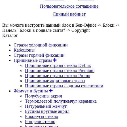
Пользовательское соглашение
Личный кабинет
Вы можете настроить данный блок в Бек-Офисе -> Блоки ->
Панель "Блоки в подвале сайта" -> Copyright
Каталог
Стразы холодной фиксации
Кабошоны
Стразы горячей фиксации
Пришивные стразы
Пришивные стразы стекло DeLux
Пришивные стразы стекло Premium
Пришивные стразы стекло Promo
Пришивные акриловые стразы
Пришивные стразы с одним отверстием
Жемчуг и бусины
Полубусины акрил
Термоклеевой полужемчуг керамика
Натуральный жемчуг
Бусины круглые акрил
Биконусы стекло
Рондели стекло
Бриолеты стекло