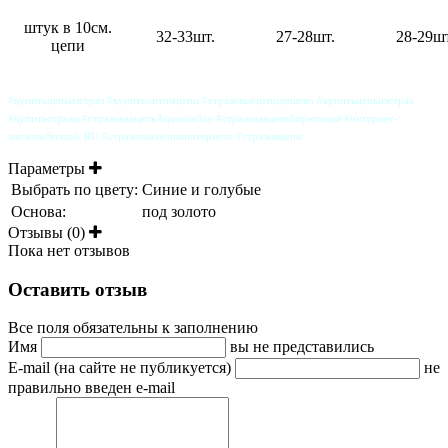
штук в 10см.
32-33шт.
27-28шт.
28-29шт
цепи
#купитьцепьизстраз #купитьоптомцепи #стразовыецепидешево #купитьцепьизстраз
#купитьстразы #стразоваяцепьAquamarine #стразоваяцепьбирюзовая #интернет-
магазинStrazok.RU #стразовыецепивинтернете #стразывцепи
Параметры
Выбрать по цвету:
Синие и голубые
Основа:
под золото
Отзывы (0)
Пока нет отзывов
Оставить отзыв
Все поля обязательны к заполнению
Имя
вы не представились
E-mail (на сайте не публикуется)
не
правильно введен e-mail