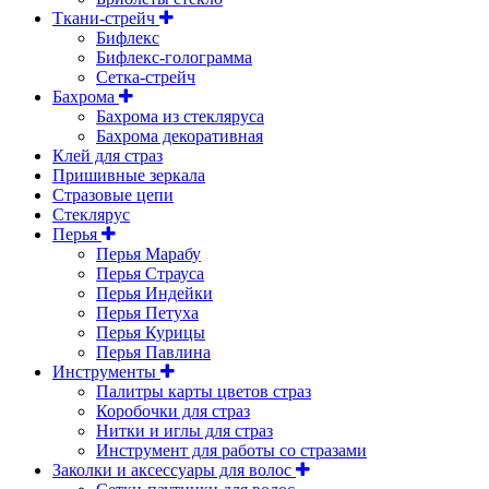
Ткани-стрейч
Бифлекс
Бифлекс-голограмма
Сетка-стрейч
Бахрома
Бахрома из стекляруса
Бахрома декоративная
Клей для страз
Пришивные зеркала
Cтразовые цепи
Стеклярус
Перья
Перья Марабу
Перья Страуса
Перья Индейки
Перья Петуха
Перья Курицы
Перья Павлина
Инструменты
Палитры карты цветов страз
Коробочки для страз
Нитки и иглы для страз
Инструмент для работы со стразами
Заколки и аксессуары для волос