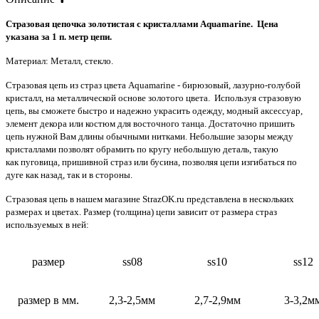
Стразовая цепочка золотистая с кристаллами Aquamarine. Цена
указана за 1 п. метр цепи.
Материал: Металл, стекло.
Стразовая цепь из страз цвета Aquamarine - бирюзовый, лазурно-голубой
кристалл, на металлической основе золотого цвета. Используя стразовую
цепь, вы сможете быстро и надежно украсить одежду, модный аксессуар,
элемент декора или костюм для восточного танца. Достаточно пришить
цепь нужной Вам длины обычными нитками. Небольшие зазоры между
кристаллами позволят обрамить по кругу небольшую деталь, такую
как пуговица, пришивной страз или бусина, позволяя цепи изгибаться по
дуге как назад, так и в стороны.
Стразовая цепь в нашем магазине StrazOK.ru представлена в нескольких
размерах и цветах. Размер (толщина) цепи зависит от размера страз
используемых в ней:
размер
ss08
ss10
ss12
размер в мм.
2,3-2,5мм
2,7-2,9мм
3-3,2м