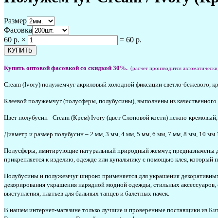
Размер
Фасовка
60 р.
×
=
60 р.
Купить
оптовой фасовкой со скидкой 30%.
(расчет производится автоматически
Cream (Ivory) полужемчуг акриловый холодной фиксации светло-бежевого, кр
Клеевой полужемчуг (полусферы, полубусины), выполнены из качественного
Цвет полубусин - Cream (Крем) Ivory (цвет Слоновой кости) нежно-кремовы
Диаметр и размер полубусин – 2 мм, 3 мм, 4 мм, 5 мм, 6 мм, 7 мм, 8 мм, 10 мм 
Полусферы, имитирующие натуральный природный жемчуг, предназначены для 
прикрепляется к изделию, одежде или купальнику с помощью клея, который п
Полубусины и полужемчуг широко применяется для украшения декоративных п
декорирования украшения нарядной модной одежды, стильных аксессуаров, с
выступления, платьев для бальных танцев и балетных пачек.
В нашем интернет-магазине только лучшие и проверенные поставщики из Кит