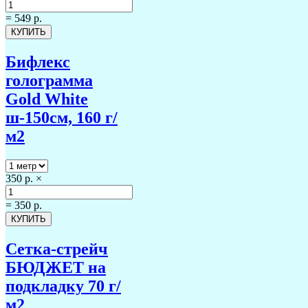
=
549 р.
Бифлекс
голограмма
Gold White
ш-150см, 160 г/
м2
350 р.
×
=
350 р.
Сетка-стрейч
БЮДЖЕТ на
подкладку 70 г/
м2