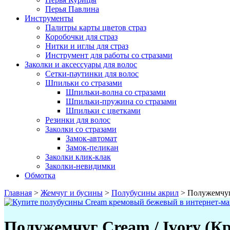
Перья Павлина
Инструменты
Палитры карты цветов страз
Коробочки для страз
Нитки и иглы для страз
Инструмент для работы со стразами
Заколки и аксессуары для волос
Сетки-паутинки для волос
Шпильки со стразами
Шпильки-волна со стразами
Шпильки-пружина со стразами
Шпильки с цветками
Резинки для волос
Заколки со стразами
Замок-автомат
Замок-пеликан
Заколки клик-клак
Заколки-невидимки
Обмотка
Главная
>
Жемчуг и бусины
>
Полубусины акрил
>
Полужемчуг
Полужемчуг Cream / Ivory (К