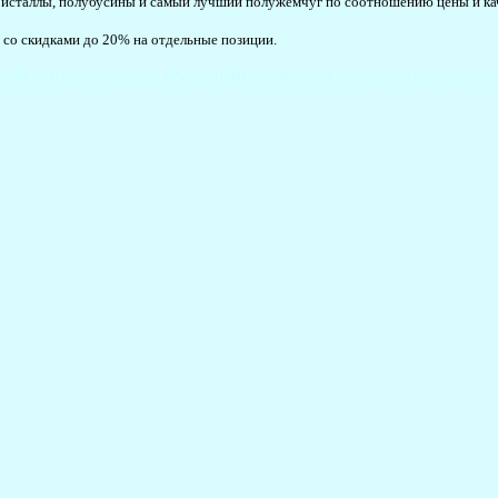
 кристаллы, полубусины и самый лучший полужемчуг по соотношению цены и ка
 со скидками до 20% на отдельные позиции.
ы #купитьполусферы #бежевыйполужемчуг #перламутровыеполу