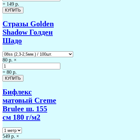
=
149 р.
Стразы Golden
Shadow Голден
Шадо
80 р.
×
=
80 р.
Бифлекс
матовый Creme
Brulee ш. 155
см 180 г/м2
549 р.
×