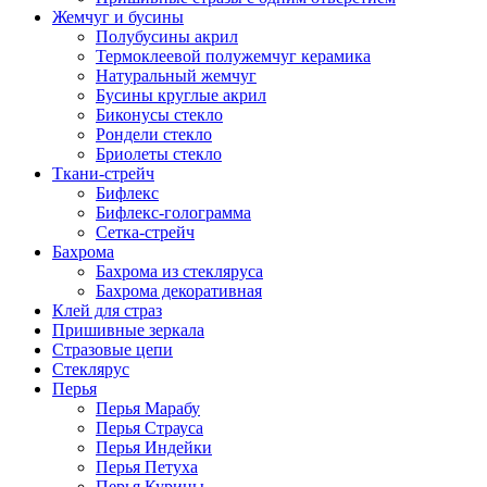
Жемчуг и бусины
Полубусины акрил
Термоклеевой полужемчуг керамика
Натуральный жемчуг
Бусины круглые акрил
Биконусы стекло
Рондели стекло
Бриолеты стекло
Ткани-стрейч
Бифлекс
Бифлекс-голограмма
Сетка-стрейч
Бахрома
Бахрома из стекляруса
Бахрома декоративная
Клей для страз
Пришивные зеркала
Cтразовые цепи
Стеклярус
Перья
Перья Марабу
Перья Страуса
Перья Индейки
Перья Петуха
Перья Курицы