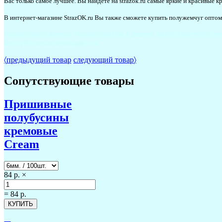
Вас только самое лучшее. Вы найдете на strazok.ru самые яркие и красивые
В интернет-магазине StrazOK.ru Вы также сможете купить полужемчуг оптом
#купитьполужемчуг #купитьоптом #дешево #купитьполубусин
#полубусиныслоноваякость
〈
предыдущий товар
следующий товар
〉
Сопутствующие товары
Пришивные
полубусины
кремовые
Cream
84 р.
×
=
84 р.