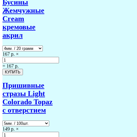
Бусины
Жемчужные
Cream
кремовые
акрил
167 р.
×
=
167 р.
Пришивные
стразы Light
Colorado Topaz
с отверстием
149 р.
×