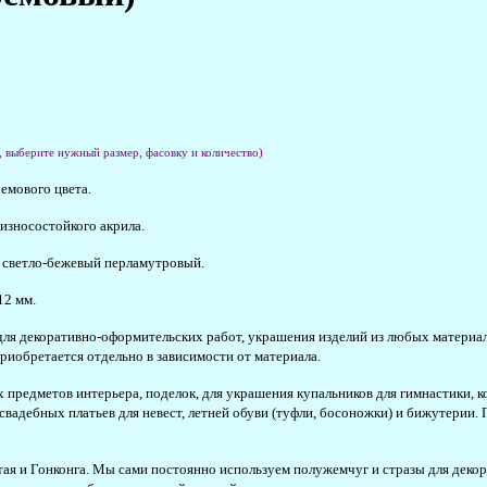
, выберите нужный размер, фасовку и количество)
емового цвета.
 износостойкого акрила.
й, светло-бежевый перламутровый.
12 мм.
декоративно-оформительских работ, украшения изделий из любых материалов (
риобретается отдельно в зависимости от материала.
редметов интерьера, поделок, для украшения купальников для гимнастики, к
вадебных платьев для невест, летней обуви (туфли, босоножки) и бижутерии.
ая и Гонконга. Мы сами постоянно используем полужемчуг и стразы для декори