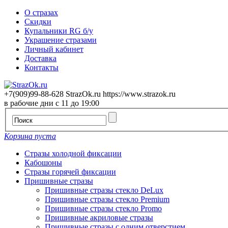
О стразах
Скидки
Купальники RG б/у
Украшение стразами
Личный кабинет
Доставка
Контакты
+7(909)99-88-628
StrazOk.ru
https://www.strazok.ru
в рабочие дни с 11 до 19:00
Корзина пуста
Стразы холодной фиксации
Кабошоны
Стразы горячей фиксации
Пришивные стразы
Пришивные стразы стекло DeLux
Пришивные стразы стекло Premium
Пришивные стразы стекло Promo
Пришивные акриловые стразы
Пришивные стразы с одним отверстием