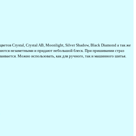
ов Crystal, Crystal AB, Moonlight, Silver Shadow, Black Diamond а так же
таются незаметными и придают небольшой блеск. При пришивании страз
аивается. Можно использовать, как для ручного, так и машинного шитья.
ь