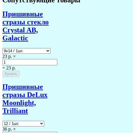
Сопутствующие товары
Пришивные
стразы стекло
Crystal AB,
Galactic
23 р.
×
=
23 р.
Пришивные
стразы DeLux
Moonlight,
Trilliant
36 р.
×