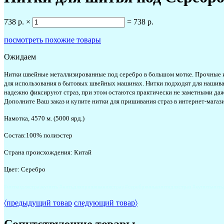
738 р.
×
=
738 р.
посмотреть похожие товары
Ожидаем
Нитки швейные металлизированные под серебро в большом мотке. Прочные и то
для использования в бытовых швейных машинах. Нитки подходят для нашива
надежно фиксируют страз, при этом остаются практически не заметными даже
Дополните Ваш заказ и купите нитки для пришивания страз в интернет-магаз
Намотка, 4570 м. (5000 ярд.)
Состав:100% полиэстер
Страна происхождения: Китай
Цвет: Серебро
#ниткидлястразкупить #нитьдляпришиваниястраз #серебрянныенитидлястраз #купитьнит
〈
предыдущий товар
следующий товар
〉