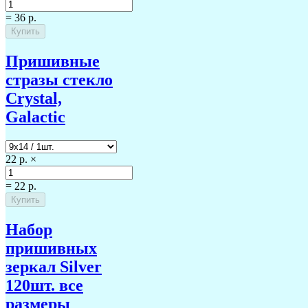
=
36 р.
Пришивные
стразы стекло
Crystal,
Galactic
22 р.
×
=
22 р.
Набор
пришивных
зеркал Silver
120шт. все
размеры