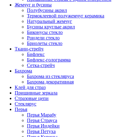
Жемчуг и бусины
Полубусины акрил
Термоклеевой полужемчуг керамика
Натуральный жемчуг
Бусины круглые акрил
Биконусы стекло
Рондели стекло
Бриолеты стекло
Ткани-стрейч
Бифлекс
Бифлекс-голограмма
Сетка-стрейч
Бахрома
Бахрома из стекляруса
Бахрома декоративная
Клей для страз
Пришивные зеркала
Cтразовые цепи
Стеклярус
Перья
Перья Марабу
Перья Страуса
Перья Индейки
Перья Петуха
Перья Курицы