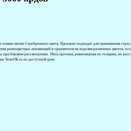
нкие нитки Серебренного цвета. Идеально подходят для пришивания страз цвет
ния разноцветных аппликаций и орнаментов на изделия различных цветов, ос
 при близком рассмотрении. Нить прочная, равномерная по толщине, не рассл
ине StrazOK.ru по доступной цене.
ьдлястраздешево #пришитьстразыккупальнику #пришитьстразыкодежде #ниткидлястразкупит