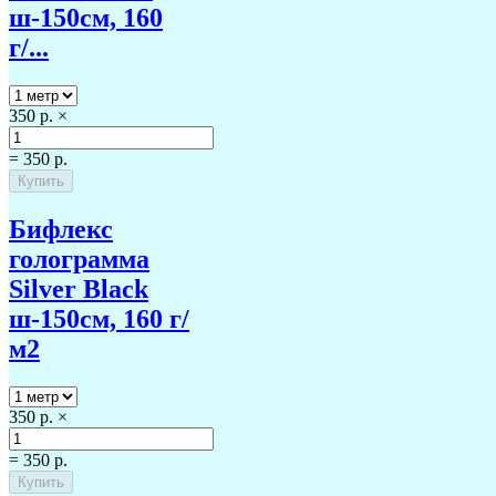
ш-150см, 160
г/...
350 р.
×
=
350 р.
Бифлекс
голограмма
Silver Black
ш-150см, 160 г/
м2
350 р.
×
=
350 р.