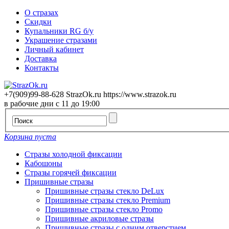
О стразах
Скидки
Купальники RG б/у
Украшение стразами
Личный кабинет
Доставка
Контакты
+7(909)99-88-628
StrazOk.ru
https://www.strazok.ru
в рабочие дни с 11 до 19:00
Корзина пуста
Стразы холодной фиксации
Кабошоны
Стразы горячей фиксации
Пришивные стразы
Пришивные стразы стекло DeLux
Пришивные стразы стекло Premium
Пришивные стразы стекло Promo
Пришивные акриловые стразы
Пришивные стразы с одним отверстием