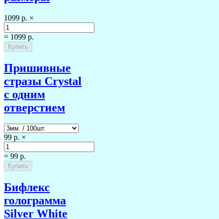
1099 р.
×
=
1099 р.
Пришивные
стразы Crystal
с одним
отверстием
99 р.
×
=
99 р.
Бифлекс
голограмма
Silver White