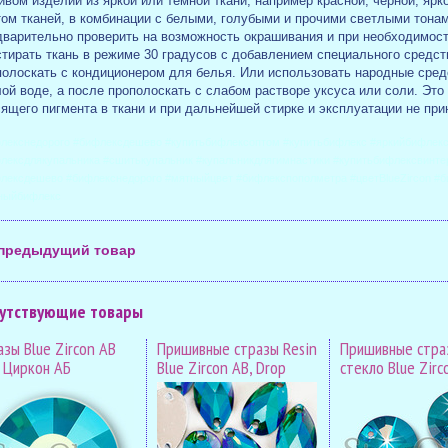
ивом изделий из яркой или темной ткани, например красной, черной, яр
том тканей, в комбинации с белыми, голубыми и прочими светлыми тона
дварительно проверить на возможность окрашивания и при необходимост
тирать ткань в режиме 30 градусов с добавлением специального средств
полоскать с кондиционером для белья. Или использовать народные средс
ой воде, а после прополоскать с слабом растворе уксуса или соли. Это
ящего пигмента в ткани и при дальнейшей стирке и эксплуатации не при
лекснедорого #бифлексдешево #купитьбифлексоптом #купитьбифлекс #яркийбифлекс
лексдлякупальника #сшитькупальник #купальникдлягимнастики #купитьбифлексвинте
лексдешево #бифлекснедорого #мятныйцвет #бифлекспополметра #цветBlueZircon #
ныйбифлекс
предыдущий товар
утствующие товары
азы Blue Zircon AB
Пришивные стразы Resin
Пришивные стра
 Циркон АБ
Blue Zircon AB, Drop
стекло Blue Zirco