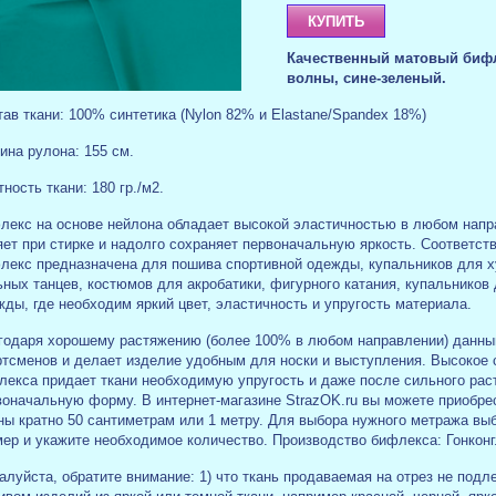
Качественный матовый бифл
волны, сине-зеленый.
ав ткани: 100% синтетика (Nylon 82% и Elastane/Spandex 18%)
ина рулона: 155 см.
ность ткани: 180 гр./м2.
лекс на основе нейлона обладает высокой эластичностью в любом напр
ет при стирке и надолго сохраняет первоначальную яркость. Соответств
лекс предназначена для пошива спортивной одежды, купальников для х
ных танцев, костюмов для акробатики, фигурного катания, купальников 
ды, где необходим яркий цвет, эластичность и упругость материала.
годаря хорошему растяжению (более 100% в любом направлении) данны
ртсменов и делает изделие удобным для носки и выступления. Высокое 
лекса придает ткани необходимую упругость и даже после сильного рас
воначальную форму. В интернет-магазине StrazOK.ru вы можете приобре
ны кратно 50 сантиметрам или 1 метру. Для выбора нужного метража вы
мер и укажите необходимое количество. Производство бифлекса: Гонкон
луйста, обратите внимание: 1) что ткань продаваемая на отрез не подл