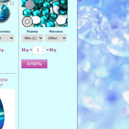
асовка
Размер
Фасовка
 р.
80 р.
80 р.
×
=
руча
ет