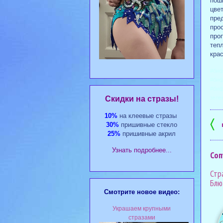
пош
цве
пре
прос
про
тепл
крас
#биф
#биф
#биф
зеле
Cкидки на стразы!
10%
на клеевые стразы
〈
30%
пришивные стекло
25%
пришивные акрил
Узнать подробнее...
Соп
Стр
Блю
Смотрите новое видео:
Украшаем крупными
стразами