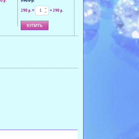
590.0 р.
0 р.
290 р.
290 р.
×
=