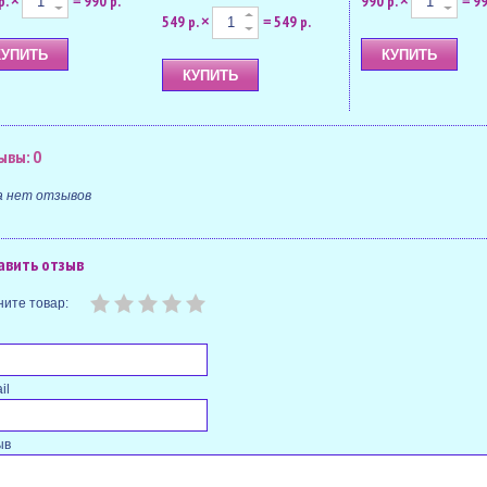
р.
990 р.
990 р.
99
×
=
×
=
549 р.
549 р.
×
=
ывы: 0
а нет отзывов
авить отзыв
ите товар:
il
ыв