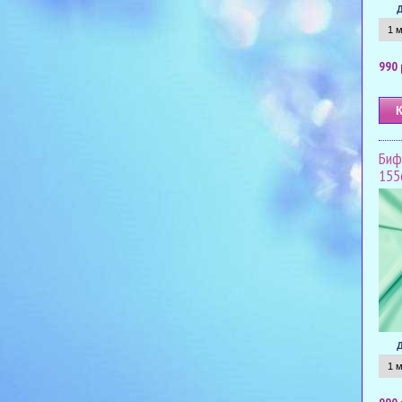
990 
Биф
155