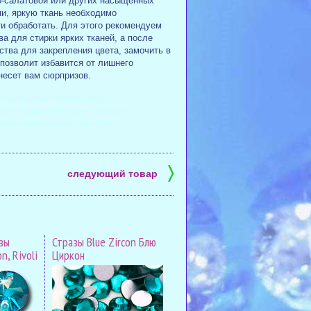
ко-салатовой или других насыщенных
ми, яркую ткань необходимо
и обработать. Для этого рекомендуем
а для стирки ярких тканей, а после
тва для закрепления цвета, замочить в
 позволит избавится от лишнего
несет вам сюрпризов.
 #купитьопом #бифлексоптом
рнете #бифлексвинтернет-магазине
бифлексцветморскойволны #сине-
〉
следующий товар
зы
Стразы Blue Zircon Блю
n, Rivoli
Циркон