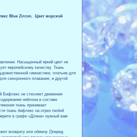
екс Blue Zircon. Цвет морской
авлении. Насыщенный яркий цвет не
ует европейскому качеству. Ткань
удожественной гимнастики, платьев для
для синхронного плавания, и другой
й Бифлекс не стесняет движения
содержание нейлона в составе
тяжения ткань принимает
сти ткань бифлекс на отрез любой
берите в графе «Длина» нужный вам
г.
ежит возврату или обмену 2)перед