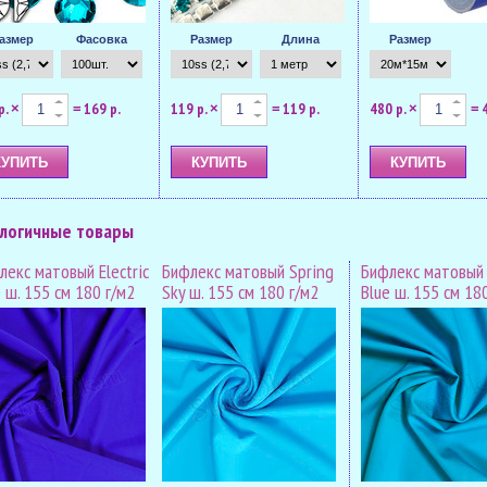
азмер
Фасовка
Размер
Длина
Размер
р.
169 р.
119 р.
119 р.
480 р.
×
=
×
=
×
=
логичные товары
лекс матовый Electric
Бифлекс матовый Spring
Бифлекс матовый 
 ш. 155 см 180 г/м2
Sky ш. 155 см 180 г/м2
Blue ш. 155 см 18