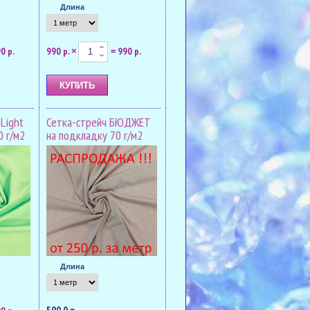
Длина
0 р.
990 р.
990 р.
×
=
Light
Сетка-стрейч БЮДЖЕТ
0 г/м2
на подкладку 70 г/м2
Длина