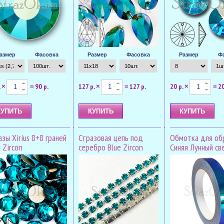
азмер
Фасовка
Размер
Фасовка
Размер
Ф
.
90 р.
127 р.
127 р.
20 р.
20
×
=
×
=
×
=
зы Xirius 8+8 граней
Стразовая цепь под
Обмотка для об
 Zircon
серебро Blue Zircon
Синяя Лунный св