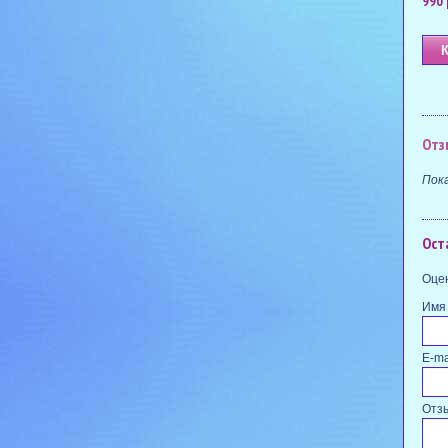
990 
Отз
Пок
Ост
Оцен
Имя
E-ma
Отз