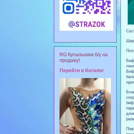
Сост
Шир
Плот
RG Купальники б/у на
продажу!
Биф
линя
Перейти в Каталог
Биф
баль
одеж
Бла
спо
биф
пер
дли
раз
Пожа