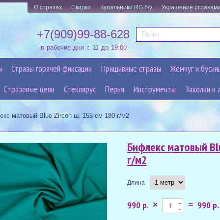
О стразах
Скидки
Купальники RG б/у
Украшение стразам
+7(909)99-88-628
в рабочие дни с 11 до 19:00
ы
Стразы горячей фиксации
Пришивные стразы
Жемчуг и бусин
Cтразовые цепи
Стеклярус
Перья
Инструменты
Заколки и 
кс матовый Blue Zircon ш. 155 см 180 г/м2
Бифлекс матовый Blu
г/м2
Длина
990 р.
990 р.
×
=