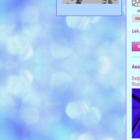
Р
169 
Ана
Биф
Blue