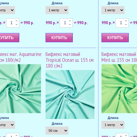
Длина
Длина
Длина
р.
990 р.
990 р.
990 р.
990 р.
99
×
=
×
=
×
=
лекс мат. Aquamarine
Бифлекс матовый
Бифлекс матовый 
см 180г/м2
Tropical Ocean ш. 155 см
Mint ш. 155 см 18
180 г/м2
Длина
Длина
Длина