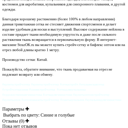
костюмов для акробатики, купальников для синхронного плавания, и другой
одежды.
Благодаря хорошему растяжению (более 100% в любом направлении)
данная трикотажная сетка не стесняет движения спортсменов и делает
изделие удобным для носки и выступлений. Высокое содержание нейлона в
составе придает ткани необходимую упругость и даже после сильного
растяжения ткань возвращается в первоначальную форму. В интернет-
магазине StrazOK.ru вы можете купить стрейч-сетку и бифлекс оптом или на
отрез любой длины кратно 1 метру.
Производство сетки: Китай.
Пожалуйста, обратите внимание, что ткань продаваемая на отрез не
подлежит возврату или обмену.
#купитьстрейчсетку #купитьстрейчсетку #сеткастрейч #итальянскаясетка
#стрейчсеткасиняя #синяястрейчсетка #сеткадлякупальника
#художественнаягимнастика #сеткадлягимнастики #купитьоптомстрейчсетку
#купитьопом #оптомзаказатьстрейчсетку #сшитькупальник #купальникдлягимнастики
Параметры
Выбрать по цвету:
Синие и голубые
Отзывы (0)
Пока нет отзывов