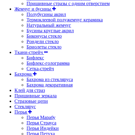
Пришивные стразы с одним отверстием
Жемчуг и бусины
Полубусины акрил
Термоклеевой полужемчуг керамика
Натуральный жемчуг
Бусины круглые акрил
Биконусы стекло
Рондели стекло
Бриолеты стекло
Ткани-стрейч
Бифлекс
Бифлекс-голограмма
Сетка-стрейч
Бахрома
Бахрома из стекляруса
Бахрома декоративная
Клей для страз
Пришивные зеркала
Cтразовые цепи
Стеклярус
Перья
Перья Марабу
Перья Страуса
Перья Индейки
Перья Петуха