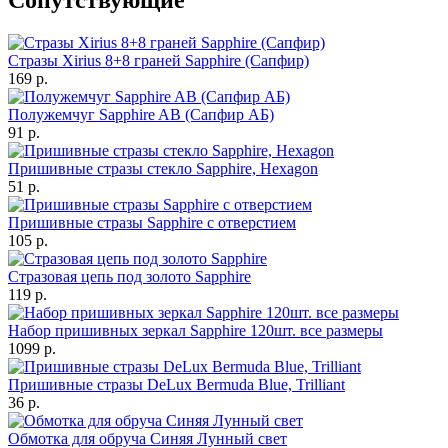
Cопутствующие
Стразы Xirius 8+8 граней Sapphire (Сапфир)
169 р.
Полужемчуг Sapphire AB (Сапфир АБ)
91 р.
Пришивные стразы стекло Sapphire, Hexagon
51 р.
Пришивные стразы Sapphire с отверстием
105 р.
Стразовая цепь под золото Sapphire
119 р.
Набор пришивных зеркал Sapphire 120шт. все размеры
1099 р.
Пришивные стразы DeLux Bermuda Blue, Trilliant
36 р.
Обмотка для обруча Синяя Лунный свет