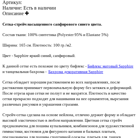
Артикул:
Наличие:
Есть в наличии
Описание
Cетка-стрейч насыщенного сапфирового синего цвета.
Состав ткани: 100% синтетика (Polyester 95% и Elastane 5%)
Ширина: 165 см.
Плотность: 100 гр./м2.
Цвет - Sapphire яркий синий, сапфировый.
К данной сетке есть похожие по цвету бифлекс -
Бифлекс матовый Sapphire
и танцевальная бахрома -
Бахрома декоративная Sapphire
Сетка обладает хорошим растяжением во всех направлениях, после
растяжения принимает первоначальную форму без затяжек и деформаций.
После отреза края сетки не ползут и не махрятся. Плотность и качество
сетки прекрасно подходят для нашивания на нее орнаментов, вырезания
различных рисунков и украшения стразами.
Стрейч-сетка сделана на основе нейлона, отлично держит форму и обладает
высокой эластичностью в любом направлении. Цветная сетка стрейч
предназначена для пошива купальников, комбинезонов для художественной
гимнастики, костюмов для фигурного катания и бальных платьев,
предназначена для пошива спортивной одежды, платьев для танцев,