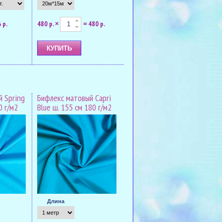
 р.
480 р.
480 р.
×
=
 Spring
Бифлекс матовый Capri
0 г/м2
Blue ш. 155 см 180 г/м2
Длина