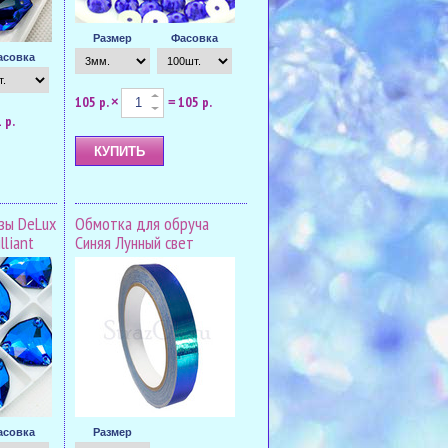
Размер
Фасовка
асовка
105 р.
105 р.
×
=
 р.
зы DeLux
Обмотка для обруча
lliant
Синяя Лунный свет
асовка
Размер