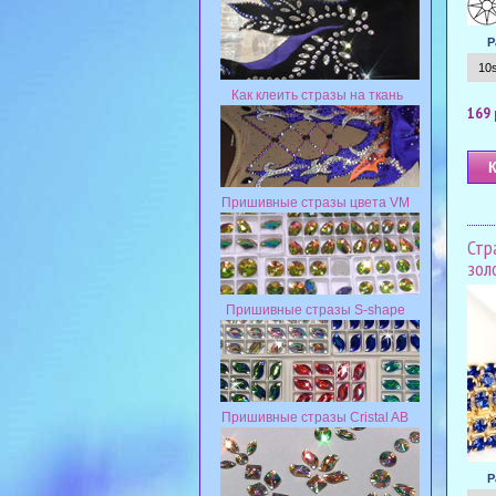
Р
Как клеить стразы на ткань
169 
Пришивные стразы цвета VM
Стр
зол
Пришивные стразы S-shape
Пришивные стразы Cristal AB
Р