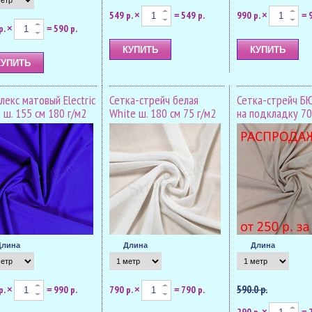
549 р.
549 р.
990 р.
×
=
×
=
р.
590 р.
×
=
лекс матовый Electric
Сетка-стрейч белая
Сетка-стрейч 
 ш. 155 см 180 г/м2
White ш. 180 см 75 г/м2
на подкладку 70
Длина
Длина
Длина
590.0 р.
р.
990 р.
790 р.
790 р.
×
=
×
=
×
=