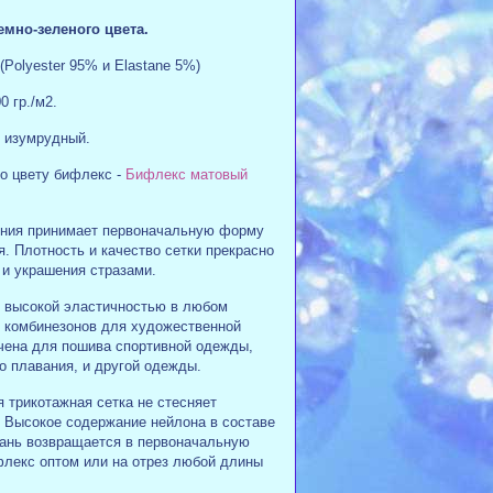
емно-зеленого цвета.
(Polyester 95% и Elastane 5%)
0 гр./м2.
, изумрудный.
по цвету бифлекс -
Бифлекс матовый
ения принимает первоначальную форму
я. Плотность и качество сетки прекрасно
 и украшения стразами.
т высокой эластичностью в любом
, комбинезонов для художественной
ачена для пошива спортивной одежды,
о плавания, и другой одежды.
трикотажная сетка не стесняет
 Высокое содержание нейлона в составе
кань возвращается в первоначальную
ифлекс оптом или на отрез любой длины