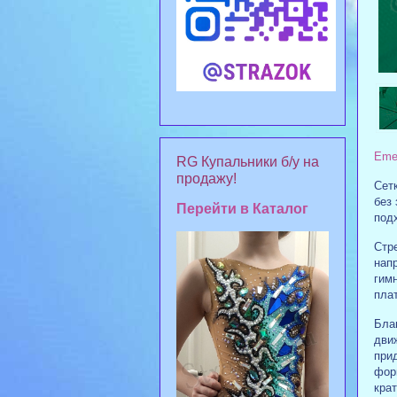
Eme
RG Купальники б/у на
продажу!
Сет
без 
Перейти в Каталог
под
Стр
нап
гим
пла
Бла
дви
при
форм
крат