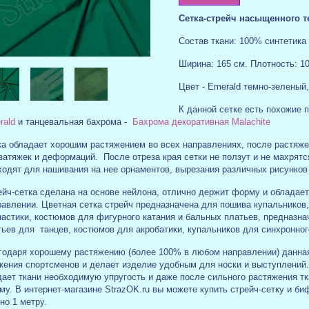
Cетка-стрейч насыщенного т
Состав ткани: 100% синтетика 
Ширина: 165 см.
Плотность: 10
Цвет - Emerald темно-зеленый
К данной сетке есть похожие 
rald
и танцевальная бахрома -
Бахрома декоративная Malachite
ка обладает хорошим растяжением во всех направлениях, после растяж
затяжек и деформаций. После отреза края сетки не ползут и не махрятс
ходят для нашивания на нее орнаментов, вырезания различных рисунков
ейч-сетка сделана на основе нейлона, отлично держит форму и обладае
равлении. Цветная сетка стрейч предназначена для пошива купальников
настики, костюмов для фигурного катания и бальных платьев, предназн
тьев для танцев, костюмов для акробатики, купальников для синхронног
годаря хорошему растяжению (более 100% в любом направлении) данная 
жения спортсменов и делает изделие удобным для носки и выступлений.
дает ткани необходимую упругость и даже после сильного растяжения т
у. В интернет-магазине StrazOK.ru вы можете купить стрейч-сетку и б
но 1 метру.