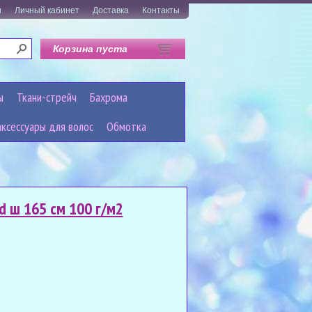
и
Личный кабинет
Доставка
Контакты
Корзина пуста
ы
Ткани-стрейч
Бахрома
аксессуары для волос
Обмотка
d ш 165 см 100 г/м2