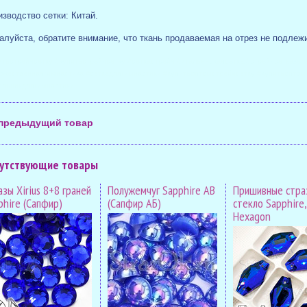
изводство сетки: Китай.
луйста, обратите внимание, что ткань продаваемая на отрез не подлежи
итьстрейчсетку #купитьстрейчсетку #сеткастрейч #итальянскаясетка #стрейчсетказе
ожественнаягимнастика #сеткадлягимнастики #купитьоптомстрейчсетку #купитьоптом
альникдлягимнастики
предыдущий товар
утствующие товары
зы Xirius 8+8 граней
Полужемчуг Sapphire AB
Пришивные стра
phire (Сапфир)
(Сапфир АБ)
стекло Sapphire,
Hexagon