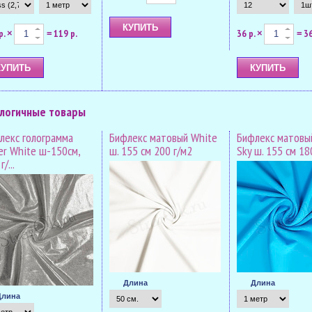
р.
119 р.
36 р.
36
×
=
×
=
логичные товары
лекс голограмма
Бифлекс матовый White
Бифлекс матовый
ver White ш-150см,
ш. 155 см 200 г/м2
Sky ш. 155 см 18
/...
Длина
Длина
Длина