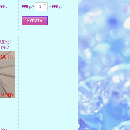
990 р.
990 р.
990 р.
×
=
БЮДЖЕТ
 г/м2