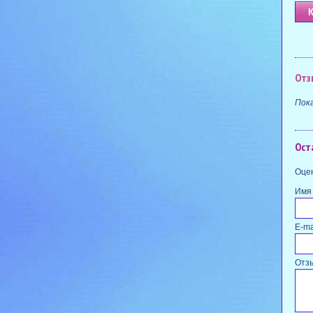
Отз
Пок
Ост
Оцен
Имя
E-ma
Отз