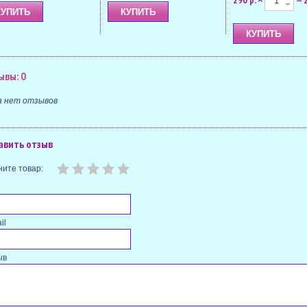
290 р.
ывы: 0
а нет отзывов
авить отзыв
ите товар:
il
ыв