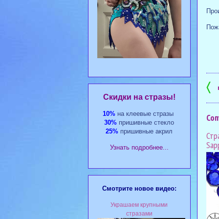
Про
Пожа
#куп
#худ
#куп
〈
Cкидки на стразы!
10%
на клеевые стразы
Соп
30%
пришивные стекло
25%
пришивные акрил
Стра
Sap
Узнать подробнее...
Смотрите новое видео:
Украшаем крупными
стразами