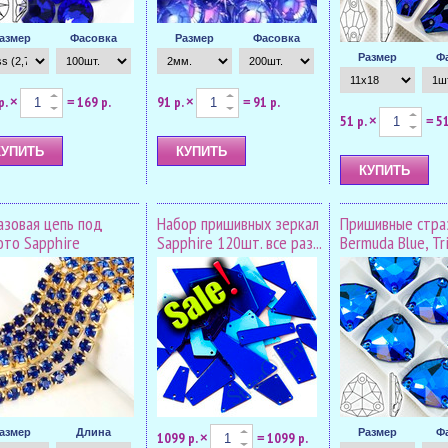
азмер
Фасовка
Размер
Фасовка
Размер
Ф
р.
169 р.
91 р.
91 р.
×
=
×
=
51 р.
51
×
=
азовая цепь под
Набор пришивных зеркал
Пришивные стра
ото Sapphire
Sapphire 120шт. все раз...
Bermuda Blue, Tri
азмер
Длина
Размер
Ф
1099 р.
1099 р.
×
=