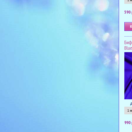
590 
Биф
Blue
990 