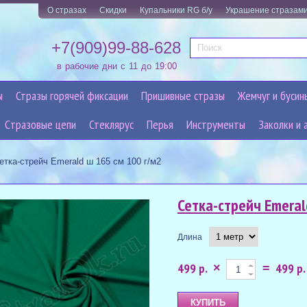
О стразах
Скидки
Купальники RG б/у
Украшение стразам
+7(909)99-88-628
в рабочие дни с 11 до 19:00
ы
Стразы горячей фиксации
Пришивные стразы
Жемчуг и бусин
Cтразовые цепи
Стеклярус
Перья
Инструменты
Заколки и 
етка-стрейч Emerald ш 165 см 100 г/м2
Сетка-стрейч Emeral
Длина
499 р.
499 р.
×
=