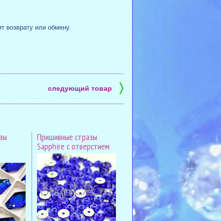
т возврату или обмену.
леная #зеленаястрейчсетка #сеткадлякупальника
 #оптомзаказатьстрейчсетку #сшитькупальник
〉
следующий товар
зы
Пришивные стразы
Sapphire с отверстием