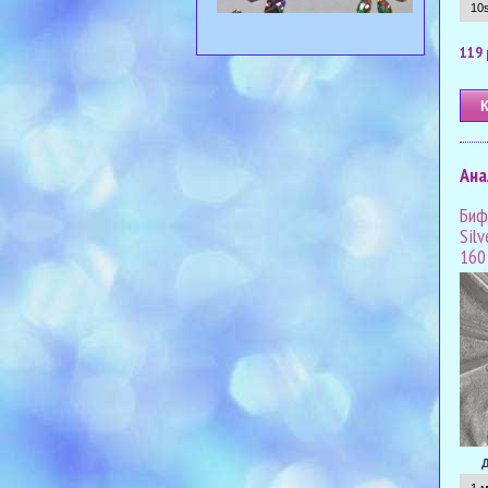
119 
Ана
Биф
Sil
160 г