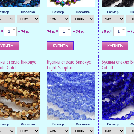
азмер
Фасовка
Размер
Фасовка
Размер
Ф
.
94 р.
94 р.
94 р.
70 р.
70
×
=
×
=
×
=
ины стекло Биконус
Бусины стекло Биконус
Бусины стекло Б
ado Gold
Light Sapphire
Cobalt
азмер
Фасовка
Размер
Фасовка
Размер
Ф