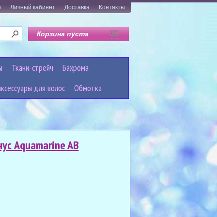
и
Личный кабинет
Доставка
Контакты
Корзина пуста
ы
Ткани-стрейч
Бахрома
аксессуары для волос
Обмотка
нус Aquamarine AB