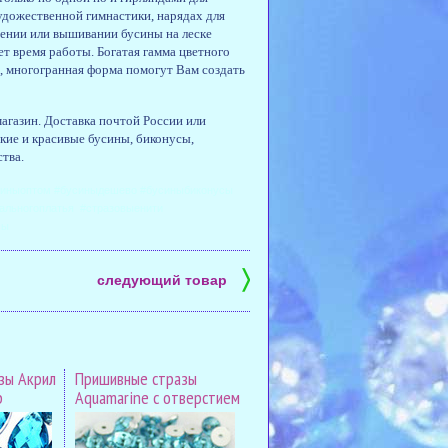
удожественной гимнастики, нарядах для
тении или вышивании бусины на леске
ет время работы. Богатая гамма цветного
я, многогранная форма помогут Вам создать
агазин. Доставка почтой России или
кие и красивые бусины, биконусы,
тва.
усиныоптом #бусиныдешево #бусиныбиконусы
альногоплатья #стразовыенити
сы
〉
следующий товар
зы Акрил
Пришивные стразы
p
Aquamarine с отверстием