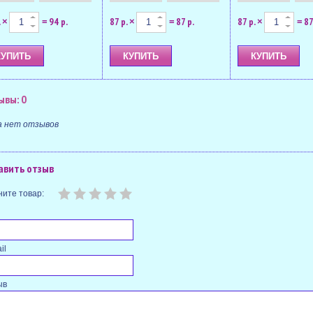
.
94 р.
87 р.
87 р.
87 р.
87
×
=
×
=
×
=
ывы: 0
а нет отзывов
авить отзыв
ите товар:
il
ыв