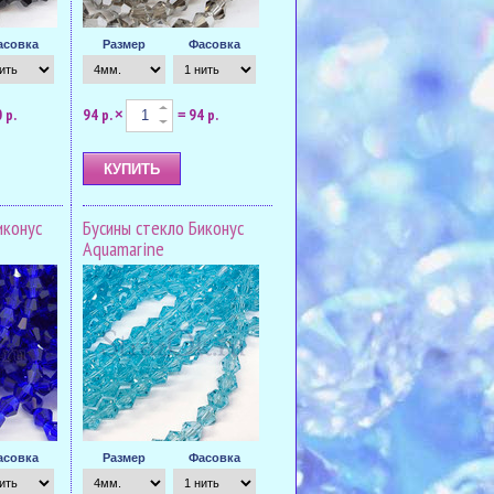
асовка
Размер
Фасовка
 р.
94 р.
94 р.
×
=
иконус
Бусины стекло Биконус
Aquamarine
асовка
Размер
Фасовка