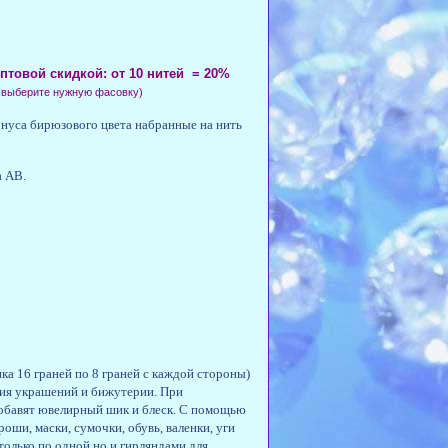
птовой скидкой: от 10 нитей = 20%
,
выберите нужную фасовку
)
нуса бирюзового цвета набранные на нить
а AB.
нка 16 граней по 8 граней с каждой стороны)
ния украшений и бижутерии. При
добавят ювелирный шик и блеск. С помощью
оши, маски, сумочки, обувь, валенки, уги
только по одной но и гирляндами для