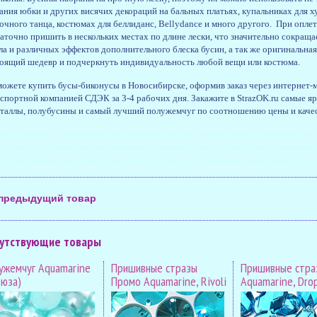
ания юбки и других висячих декораций на бальных платьях, купальниках для х
очного танца, костюмах для беллиданс, Bellydance и много другого. При опле
аточно пришить в нескольких местах по длине лески, что значительно сокраща
ла и различных эффектов дополнительного блеска бусин, а так же оригинальна
оящий шедевр и подчеркнуть индивидуальность любой вещи или костюма.
ожете купить бусы-биконусы в Новосибирске, оформив заказ через интернет-м
спортной компанией СДЭК за 3-4 рабочих дня. Закажите в StrazOK.ru самые яр
таллы, полубусины и самый лучший полужемчуг по соотношению цены и качес
итьвЧелябинске #Челябинсккупить #купитьнаУрале #купитьбусинынаУрале #купитьб
итьбиконусы #биконусыкупить #украситьбусинами #украситьбиконусами #украшениеб
итьстразовыенити #интернет-магазинstrazok #биконусыАквамарин #бирюзовыебикону
предыдущий товар
утствующие товары
ужемчуг Aquamarine
Пришивные стразы
Пришивные стра
рюза)
Промо Aquamarine, Rivoli
Aquamarine, Dro