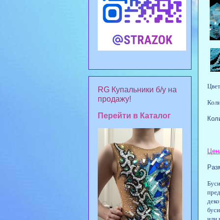
Цвет
RG Купальники б/у на
продажу!
Коли
Перейти в Каталог
Коли
1 н
Цена
Разм
Буси
пред
деко
буси
или 