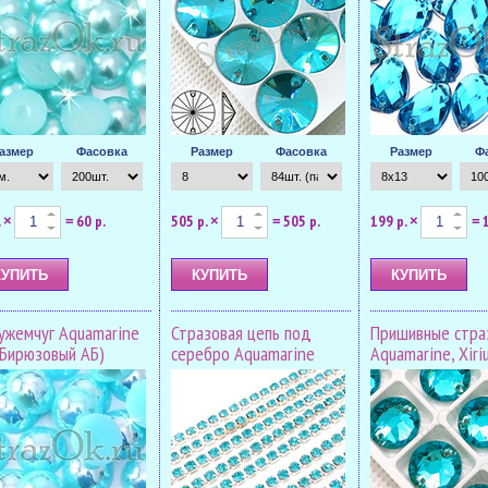
азмер
Фасовка
Размер
Фасовка
Размер
Ф
.
60 р.
505 р.
505 р.
199 р.
×
=
×
=
×
=
ужемчуг Aquamarine
Стразовая цепь под
Пришивные стра
(Бирюзовый АБ)
серебро Aquamarine
Aquamarine, Xiri