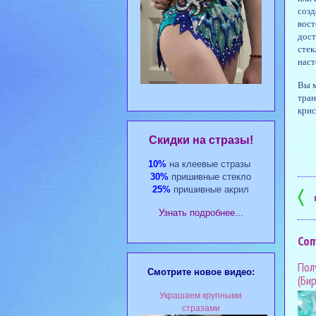
созд
вост
дост
стек
наст
Вы м
тран
крис
#куп
Cкидки на стразы!
#куп
#куп
10%
на клеевые стразы
30%
пришивные стекло
25%
пришивные акрил
〈
Узнать подробнее...
Соп
Пол
Смотрите новое видео:
(Би
Украшаем крупными
стразами