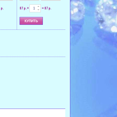
 р.
87 р.
87 р.
×
=