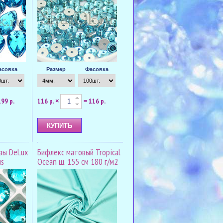
асовка
Размер
Фасовка
199 р.
116 р.
116 р.
×
=
зы DeLux
Бифлекс матовый Tropical
us
Ocean ш. 155 см 180 г/м2