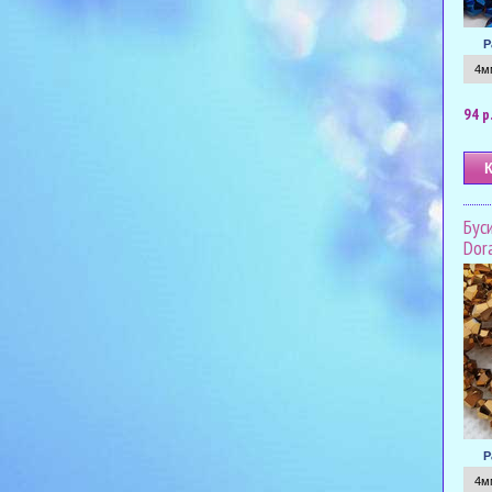
Р
94 р
Бус
Dor
Р