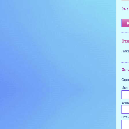
94 р
Отз
Пок
Ост
Оцен
Имя
E-ma
Отз