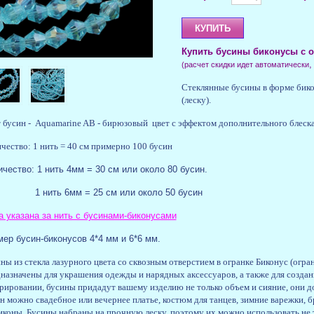
Купить бусины биконусы с о
(расчет скидки идет автоматически
Стеклянные бусины в форме бико
(леску).
 бусин - Aquamarine AB - бирюзовый цвет с эффектом дополнительного блеск
чество: 1 нить = 40 см примерно 100 бусин
чество: 1 нить 4мм = 30 см или около 80 бусин.
ить 6мм = 25 см или около 50 бусин
 указана за нить с бусинами-биконусами
ер бусин-биконусов 4*4 мм и 6*6 мм.
ны из стекла лазурного цвета со сквозным отверстием в огранке Биконус (огра
назначены для украшения одежды и нарядных аксессуаров, а также для созда
рировании, бусины придадут вашему изделию не только объем и сияние, они 
н можно свадебное или вечернее платье, костюм для танцев, зимние варежки, бр
иконы. Бусины набраны на прочную леску, поэтому их можно использовать не 