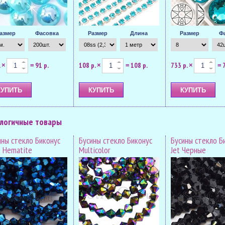
азмер
Фасовка
Размер
Длина
Размер
Ф
.
91 р.
108 р.
108 р.
733 р.
×
=
×
=
×
=
логичные товары
ины стекло Биконус
Бусины стекло Биконус
Бусины стекло Б
e Hematite
Multicolor
Jet Черные