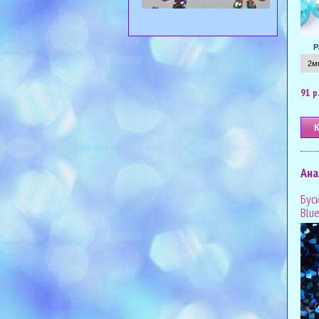
Р
91 р
Ана
Бус
Blu