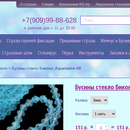
О стразах
Скидки
Купальники RG б/у
Украшение стразам
+7(909)99-88-628
в рабочие дни с 11 до 19:00
ы
Стразы горячей фиксации
Пришивные стразы
Жемчуг и бусин
Cтразовые цепи
Стеклярус
Перья
Инструменты
Заколки и 
екло
>
Бусины стекло Биконус Aquamarine AB
Бусины стекло Бико
Размер
Фасовка
151 р.
151 р.
×
=