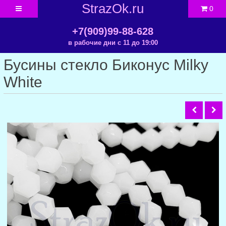
StrazOk.ru
0
+7(909)99-88-628
в рабочие дни с 11 до 19:00
Бусины стекло Биконус Milky
White