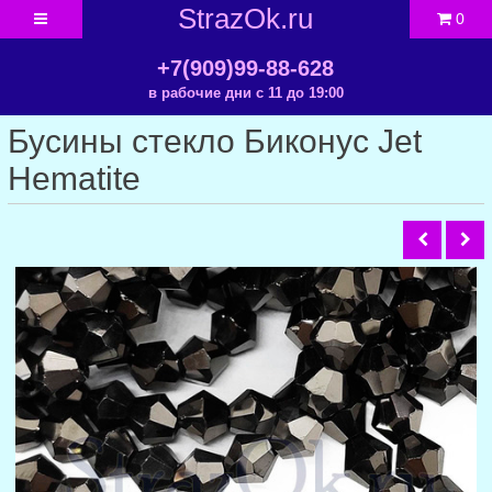
StrazOk.ru
0
+7(909)99-88-628
в рабочие дни с 11 до 19:00
Бусины стекло Биконус Jet
Hematite