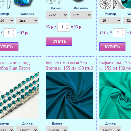
Размер
Фасовка
азмер
Фасовка
Размер
Ф
23 р.
23 р.
×
=
37 р.
545 р.
×
=
×
=
азовая цепь под
Бифлекс матовый Sea
Бифлекс мат. Se
ебро Blue Zircon
Storm ш. 155 см 180 г/м2
ш. 155 см 180 г/
азмер
Длина
Длина
Длина