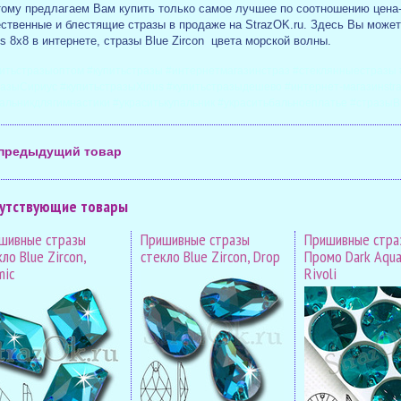
тому предлагаем Вам купить только самое лучшее по соотношению цена-
ственные и блестящие стразы в продаже на StrazOK.ru. Здесь Вы может
us 8x8 в интернете, стразы Blue Zircon цвета морской волны.
итьстразыоптом #купитьстразы #интернетмагазинстраз #стеклянныестразы 
азыСириус #купитьстразыXirius #купитьстразыдешево #интернет-магазинstr
альникдлягимнастики #украситькупальник #украситьбальноеплатье #стразыB
предыдущий товар
утствующие товары
шивные стразы
Пришивные стразы
Пришивные стра
ло Blue Zircon,
стекло Blue Zircon, Drop
Промо Dark Aqua
mic
Rivoli