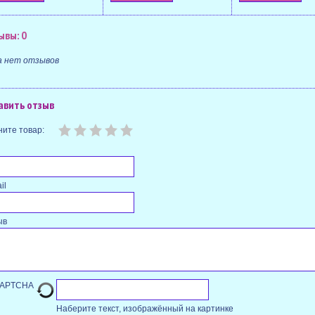
ывы: 0
а нет отзывов
авить отзыв
ите товар:
il
ыв
Наберите текст, изображённый на картинке