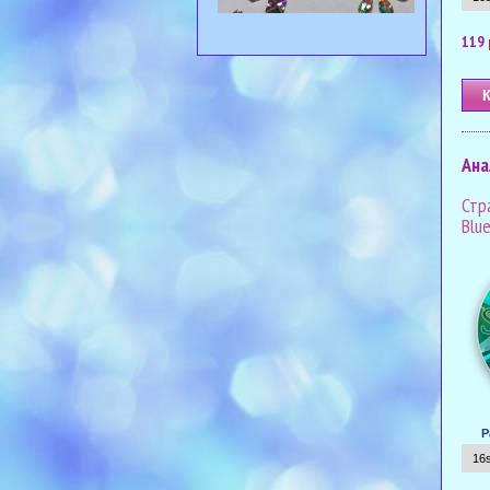
119 
Ана
Стра
Blue
Р