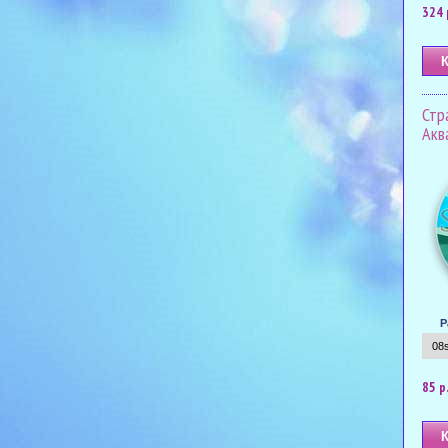
324 
Стр
Акв
Р
85 р