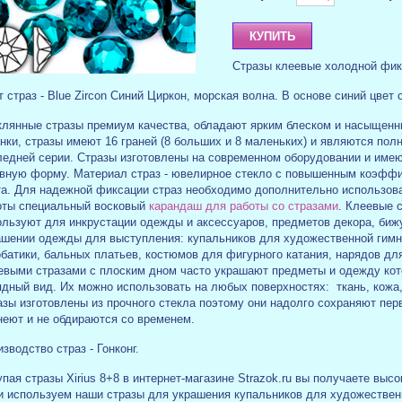
Стразы клеевые холодной фикс
 страз - Blue Zircon Синий Циркон, морская волна. В основе синий цвет
клянные стразы премиум качества, обладают ярким блеском и насыщенн
нки, стразы имеют 16 граней (8 больших и 8 маленьких) и являются пол
ледней серии. Стразы изготовлены на современном оборудовании и имею
овную форму. Материал страз - ювелирное стекло с повышенным коэфф
та. Для надежной фиксации страз необходимо дополнительно использов
оты специальный восковый
карандаш для работы со стразами
. Клеевые 
ользуют для инкрустации одежды и аксессуаров, предметов декора, биж
ашении одежды для выступления: купальников для художественной гимна
батики, бальных платьев, костюмов для фигурного катания, нарядов дл
евыми стразами с плоским дном часто украшают предметы и одежду кот
дный вид. Их можно использовать на любых поверхностях: ткань, кожа, 
зы изготовлены из прочного стекла поэтому они надолго сохраняют перв
неют и не обдираются со временем.
зводство страз - Гонконг.
пая стразы Xirius 8+8 в интернет-магазине Strazok.ru вы получаете выс
и используем наши стразы для украшения купальников для художествен