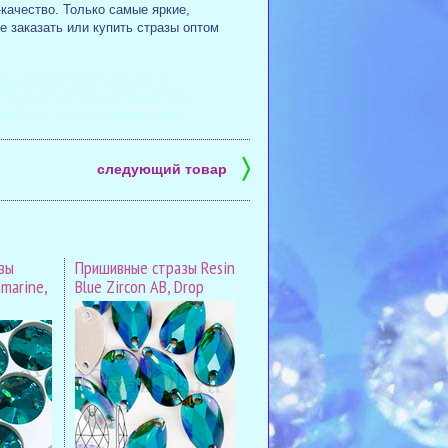
качество. Только самые яркие,
е заказать или купить стразы оптом
#заказатьстразы #стразы8+8
azok #художественнаягимнастика
lueZircon #ГолубойЦирконстразы
〉
следующий товар
зы
Пришивные стразы Resin
marine,
Blue Zircon AB, Drop