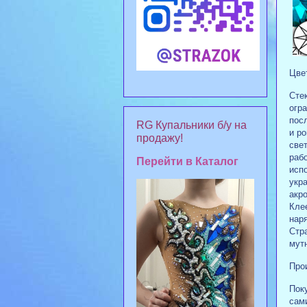
Цвет
Сте
огра
пос
RG Купальники б/у на
и р
продажу!
све
раб
Перейти в Каталог
исп
укр
акро
Кле
наря
Стра
мут
Прои
Поку
сам