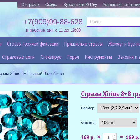
О стразах
Скидки
Купальники RG б/у
Украшение стразам
+7(909)99-88-628
в рабочие дни с 11 до 19:00
ы
Стразы горячей фиксации
Пришивные стразы
Жемчуг и бусин
Cтразовые цепи
Стеклярус
Перья
Инструменты
Заколки и 
разы Xirius 8+8 граней Blue Zircon
Стразы Xirius 8+8 гр
Размер
Фасовка
169 р.
169 р.
×
=