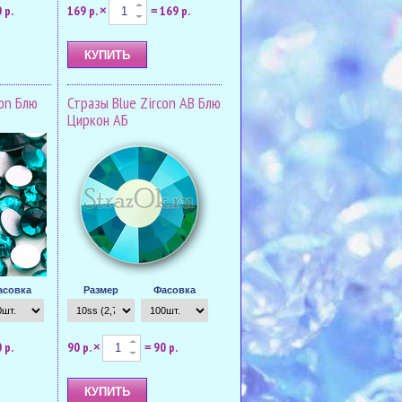
 р.
169 р.
169 р.
×
=
con Блю
Стразы Blue Zircon AB Блю
Циркон АБ
асовка
Размер
Фасовка
 р.
90 р.
90 р.
×
=