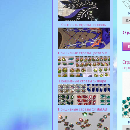
Р
Как клеить стразы на ткань
37 р.
Пришивные стразы цвета VM
Стр
сер
Пришивные стразы S-shape
Пришивные стразы Cristal AB
Р