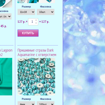
Размер
Фасовка
асовка
127 р.
127 р.
×
=
545 р.
a Lagoon
Пришивные стразы Dark
м2
Aquamarine с отверстием
Размер
Фасовка