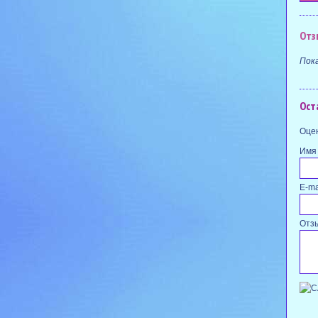
Отз
Пок
Ост
Оцен
Имя
E-ma
Отз