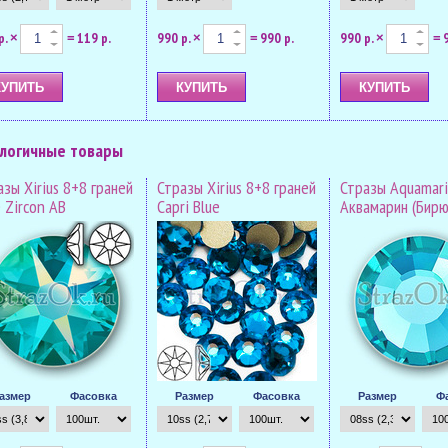
р.
119 р.
990 р.
990 р.
990 р.
×
=
×
=
×
=
логичные товары
зы Xirius 8+8 граней
Стразы Xirius 8+8 граней
Стразы Aquamar
 Zircon AB
Capri Blue
Аквамарин (Бир
азмер
Фасовка
Размер
Фасовка
Размер
Ф