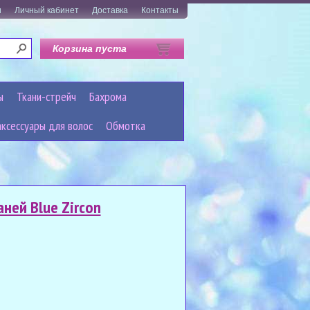
и
Личный кабинет
Доставка
Контакты
Корзина пуста
ы
Ткани-стрейч
Бахрома
аксессуары для волос
Обмотка
аней Blue Zircon