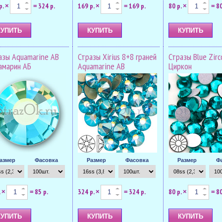
р.
324 р.
169 р.
169 р.
80 р.
80
×
=
×
=
×
=
азы Aquamarine AB
Стразы Xirius 8+8 граней
Стразы Blue Zir
амарин АБ
Aquamarine AB
Циркон
азмер
Фасовка
Размер
Фасовка
Размер
Ф
.
85 р.
324 р.
324 р.
80 р.
80
×
=
×
=
×
=