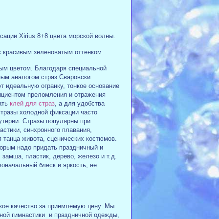
ации Xirius 8+8 цвета морской волны.
 с красивым зеленоватым оттенком.
ым цветом. Благодаря специальной
ным аналогом страз Сваровски
т идеальную огранку, тонкое основание
ициентом преломления и отражения
ать
клей для страз
, а для удобства
стразы холодной фиксации часто
утерии. Стразы популярны при
стики, синхронного плавания,
я танца живота, сценических костюмов.
орым надо придать праздничный и
замша, пластик, дерево, железо и т.д.
оначальный блеск и яркость, не
окое качество за приемлемую цену. Мы
ной гимнастики и праздничной одежды,