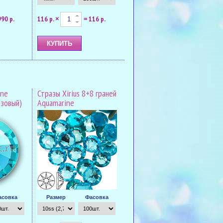
990 р.
116 р.
116 р.
×
=
ine
Стразы Xirius 8+8 граней
юзовый)
Aquamarine
асовка
Размер
Фасовка