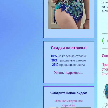
поэ
каче
Xiri
#куп
#стр
#куп
〈
Cкидки на стразы!
Соп
10%
на клеевые стразы
30%
пришивные стекло
При
25%
пришивные акрил
стек
Cos
Узнать подробнее...
Смотрите новое видео:
Украшаем крупными
стразами