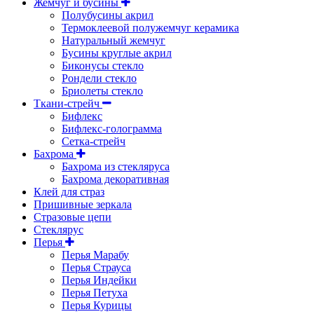
Жемчуг и бусины
Полубусины акрил
Термоклеевой полужемчуг керамика
Натуральный жемчуг
Бусины круглые акрил
Биконусы стекло
Рондели стекло
Бриолеты стекло
Ткани-стрейч
Бифлекс
Бифлекс-голограмма
Сетка-стрейч
Бахрома
Бахрома из стекляруса
Бахрома декоративная
Клей для страз
Пришивные зеркала
Cтразовые цепи
Стеклярус
Перья
Перья Марабу
Перья Страуса
Перья Индейки
Перья Петуха
Перья Курицы