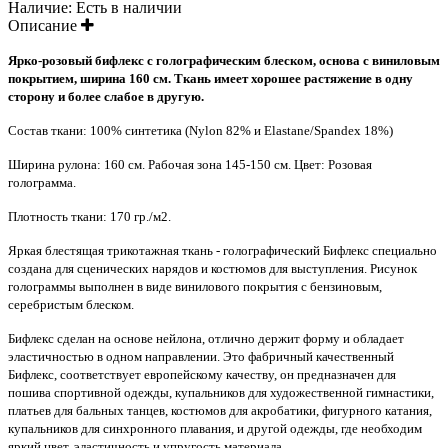
Наличие:
Есть в наличии
Описание
Ярко-розовый бифлекс с голографическим блеском, основа с
виниловым
покрытием, ширина 160 см. Ткань имеет хорошее растяжение в одну
сторону и более слабое в другую.
Состав ткани: 100% синтетика (Nylon 82% и Elastane/Spandex 18%)
Ширина рулона: 160 см. Рабочая зона 145-150 см. Цвет: Розовая
голограмма.
Плотность ткани: 170 гр./м2.
Яркая блестящая трикотажная ткань - голографический Бифлекс специально
создана для сценических нарядов и костюмов для выступления. Рисунок
голограммы выполнен в виде винилового покрытия с бензиновым,
серебристым блеском.
Бифлекс сделан на основе нейлона, отлично держит форму и обладает
эластичностью в одном направлении. Это фабричный качественный
Бифлекс, соответствует европейскому качеству, он предназначен для
пошива спортивной одежды, купальников для художественной гимнастики,
платьев для бальных танцев, костюмов для акробатики, фигурного катания,
купальников для синхронного плавания, и другой одежды, где необходим
яркий цвет, эластичность и упругость материала.