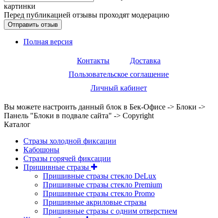
картинки
Перед публикацией отзывы проходят модерацию
Полная версия
Контакты
Доставка
Пользовательское соглашение
Личный кабинет
Вы можете настроить данный блок в Бек-Офисе -> Блоки ->
Панель "Блоки в подвале сайта" -> Copyright
Каталог
Стразы холодной фиксации
Кабошоны
Стразы горячей фиксации
Пришивные стразы
Пришивные стразы стекло DeLux
Пришивные стразы стекло Premium
Пришивные стразы стекло Promo
Пришивные акриловые стразы
Пришивные стразы с одним отверстием