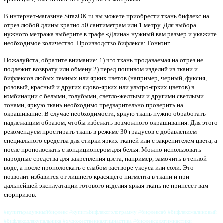
В интернет-магазине StrazOK.ru вы можете приобрести ткань бифлекс на
отрез любой длины кратно 50 сантиметрам или 1 метру. Для выбора
нужного метража выберите в графе «Длина» нужный вам размер и укажите
необходимое количество. Производство бифлекса: Гонконг.
Пожалуйста, обратите внимание: 1) что ткань продаваемая на отрез не
подлежит возврату или обмену 2) перед пошивом изделий из ткани и
бифлексов любых темных или ярких цветов (например, черный, фуксия,
розовый, красный и других ядово-ярких или ультро-ярких цветов) в
комбинации с белыми, голубыми, светло-желтыми и другими светлыми
тонами, яркую ткань необходимо предварительно проверить на
окрашивание. В случае необходимости, яркую ткань нужно обработать
надлежащим образом, чтобы избежать возможного окрашивания. Для этого
рекомендуем простирать ткань в режиме 30 градусов с добавлением
специального средства для стирки ярких тканей или с закрепителем цвета, а
после прополоскать с кондиционером для белья. Можно использовать
народные средства для закрепления цвета, например, замочить в теплой
воде, а после прополоскать с слабом растворе уксуса или соли. Это
позволит избавится от лишнего красящего пигмента в ткани и при
дальнейшей эксплуатации готового изделия яркая ткань не принесет вам
сюрпризов.
#купитьрадужныйбифлекс #купитьБифлексголограмму #бифлексаб #бифлексмалиновый
#бифлексдлякупальника #художественнаягимнастика #бифлексдлягимнастики