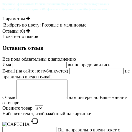
#купитьбифлексоптом #бензиноваяткань #бифлексоптом #сшитькупальник
#купитьбифлексвинтернете #бифлексвинтернетмагазине #бифлексдешево
Параметры
Выбрать по цвету:
Розовые и малиновые
Отзывы (0)
Пока нет отзывов
Оставить отзыв
Все поля обязательны к заполнению
Имя
вы не представились
E-mail (на сайте не публикуется)
не
правильно введен e-mail
Отзыв
нам интересно Ваше мнение
о товаре
Оцените товар:
Наберите текст, изображённый на картинке
Вы неправильно ввели текст с