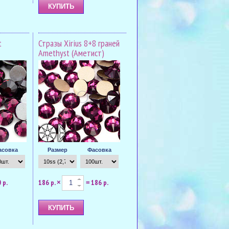
t
Стразы Xirius 8+8 граней
Amethyst (Аметист)
асовка
Размер
Фасовка
 р.
186 р.
186 р.
×
=