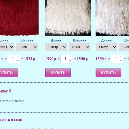
Длина
Ширина
Длина
Ширина
Длина
Ши
 р.
1528 р.
1590 р.
1590 р.
1590 р.
1
×
=
×
=
×
=
ывы: 0
а нет отзывов
авить отзыв