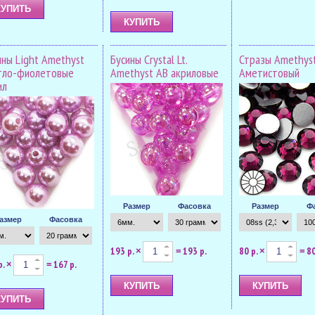
ины Light Amethyst
Бусины Crystal Lt.
Стразы Amethys
тло-фиолетовые
Amethyst AB акриловые
Аметистовый
ил
Размер
Фасовка
Размер
Ф
азмер
Фасовка
193 р.
193 р.
80 р.
80
×
=
×
=
р.
167 р.
×
=