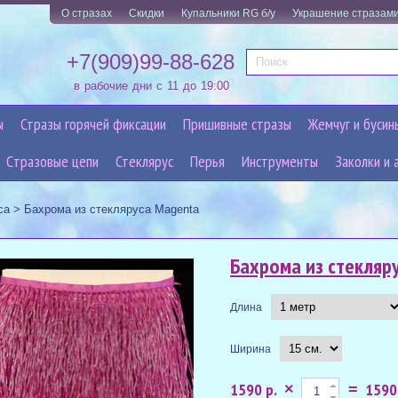
О стразах
Скидки
Купальники RG б/у
Украшение стразам
+7(909)99-88-628
в рабочие дни с 11 до 19:00
ы
Стразы горячей фиксации
Пришивные стразы
Жемчуг и бусин
Cтразовые цепи
Стеклярус
Перья
Инструменты
Заколки и 
са
>
Бахрома из стекляруса Magenta
Бахрома из стекляр
Длина
Ширина
1590 р.
1590
×
=