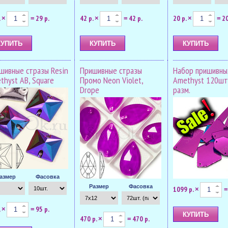
.
29 р.
42 р.
42 р.
20 р.
20
×
=
×
=
×
=
шивные стразы Resin
Пришивные стразы
Набор пришивны
thyst AB, Square
Промо Neon Violet,
Amethyst 120шт.
Drope
разм.
азмер
Фасовка
Размер
Фасовка
1099 р.
×
=
.
95 р.
×
=
470 р.
470 р.
×
=