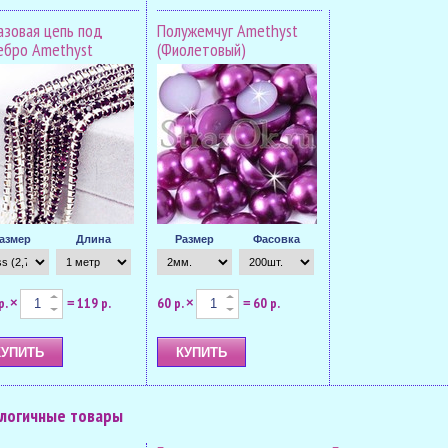
азовая цепь под
Полужемчуг Amethyst
ебро Amethyst
(Фиолетовый)
азмер
Длина
Размер
Фасовка
р.
119 р.
60 р.
60 р.
×
=
×
=
логичные товары