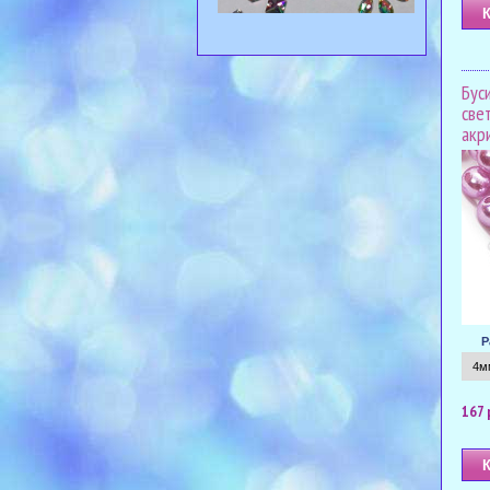
Бус
све
акр
Р
167 