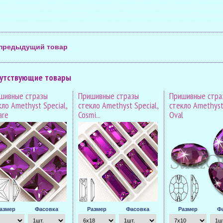
итьстеклярусвинтернет-магазине #бахромаизстеклярусавинтернет-магазине #заказать
итьбахроиуизстеклярусаоптом #стеклярусоптом #стеклярусналентекупить #бахромуиз
аситьтанцевальныйкостюм #украситьшторыбахромой #стеклярусмалиновый #стекляр
предыдущий товар
утствующие товары
шивные стразы
Пришивные стразы
Пришивные стра
кло Amethyst Special,
стекло Amethyst Special,
стекло Amethyst 
are
Cosmi...
Oval
азмер
Фасовка
Размер
Фасовка
Размер
Ф