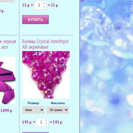
22 р.
22 р.
×
=
 р.
х зеркал
Бусины Crystal Amethyst
 все
AB акриловые
Размер
Фасовка
1099 р.
193 р.
193 р.
×
=