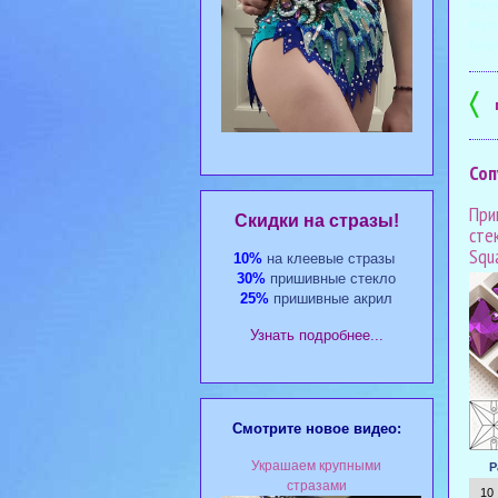
#куп
#куп
#укр
〈
Соп
При
Cкидки на стразы!
сте
Squ
10%
на клеевые стразы
30%
пришивные стекло
25%
пришивные акрил
Узнать подробнее...
Смотрите новое видео:
Украшаем крупными
Р
стразами