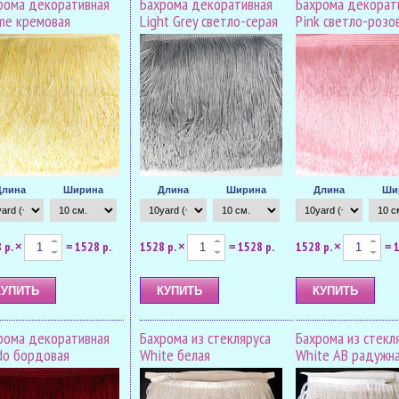
рома декоративная
Бахрома декоративная
Бахрома декорат
me кремовая
Light Grey светло-серая
Pink светло-розо
Длина
Ширина
Длина
Ширина
Длина
Ши
 р.
1528 р.
1528 р.
1528 р.
1528 р.
1
×
=
×
=
×
=
рома декоративная
Бахрома из стекляруса
Бахрома из стекл
do бордовая
White белая
White AB радужн