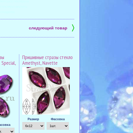
лентуизстекляруса
стеклярусакупить
усmagenta
〉
следующий товар
зы
Пришивные стразы стекло
Special,
Amethyst, Navette
Размер
Фасовка
асовка