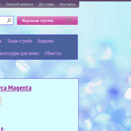
и
Личный кабинет
Доставка
Контакты
Корзина пуста
ы
Ткани-стрейч
Бахрома
аксессуары для волос
Обмотка
уса Magenta
 р.