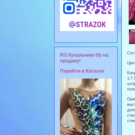
Сост
RG Купальники б/у на
продажу!
Цве
Перейти в Каталог
Бах
1,7-
што
плат
Ори
выс
доп
сте
сте
#куп