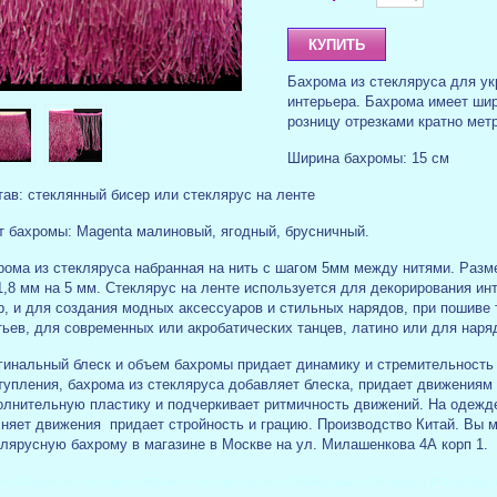
Бахрома из стекляруса для у
интерьера. Бахрома имеет шир
розницу отрезками кратно мет
Ширина бахромы: 15 см
ав: стеклянный бисер или стеклярус на ленте
т бахромы: Magenta малиновый, ягодный, брусничный.
рома из стекляруса набранная на нить с шагом 5мм между нитями. Разм
1,8 мм на 5 мм. Стеклярус на ленте
используется для декорирования инт
р, и для создания модных аксессуаров и стильных нарядов, при пошиве
ьев, для современных или акробатических танцев, латино или для наря
гинальный блеск и объем бахромы придает динамику и стремительность
тупления, бахрома из стекляруса добавляет блеска, придает движениям
олнительную пластику и подчеркивает ритмичность движений. На одежде
сняет движения придает стройность и грацию. Производство Китай. Вы м
клярусную бахрому в магазине в Москве на ул. Милашенкова 4А корп 1.
итьбахромуизстекляруса #купитьстеклярусналенте #бахромаизстекляруса #стекляру