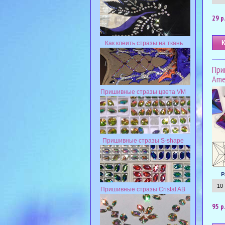
29 р
Как клеить стразы на ткань
При
Ame
Пришивные стразы цвета VM
Пришивные стразы S-shape
Р
Пришивные стразы Cristal AB
95 р