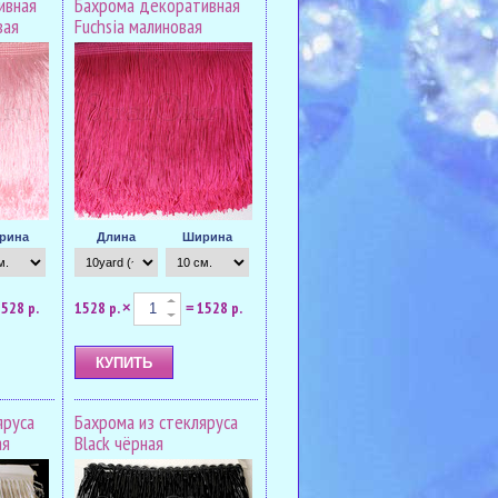
ивная
Бахрома декоративная
вая
Fuchsia малиновая
рина
Длина
Ширина
528 р.
1528 р.
1528 р.
×
=
яруса
Бахрома из стекляруса
ая
Black чёрная