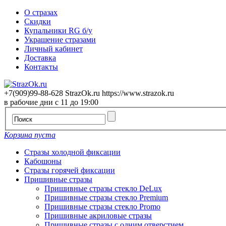
О стразах
Скидки
Купальники RG б/у
Украшение стразами
Личный кабинет
Доставка
Контакты
+7(909)99-88-628
StrazOk.ru
https://www.strazok.ru
в рабочие дни с 11 до 19:00
Корзина пуста
Стразы холодной фиксации
Кабошоны
Стразы горячей фиксации
Пришивные стразы
Пришивные стразы стекло DeLux
Пришивные стразы стекло Premium
Пришивные стразы стекло Promo
Пришивные акриловые стразы
Пришивные стразы с одним отверстием