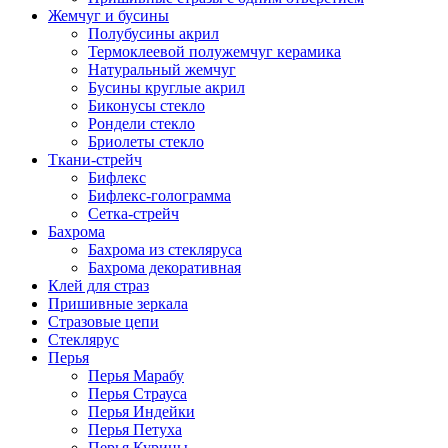
Жемчуг и бусины
Полубусины акрил
Термоклеевой полужемчуг керамика
Натуральный жемчуг
Бусины круглые акрил
Биконусы стекло
Рондели стекло
Бриолеты стекло
Ткани-стрейч
Бифлекс
Бифлекс-голограмма
Сетка-стрейч
Бахрома
Бахрома из стекляруса
Бахрома декоративная
Клей для страз
Пришивные зеркала
Cтразовые цепи
Стеклярус
Перья
Перья Марабу
Перья Страуса
Перья Индейки
Перья Петуха
Перья Курицы