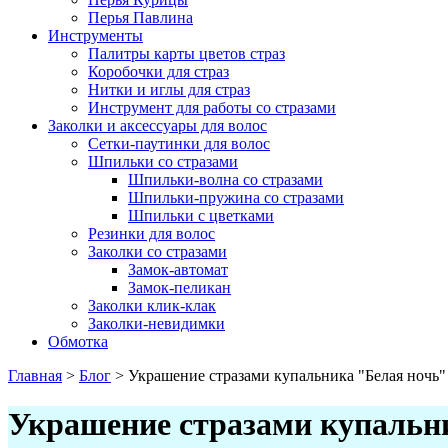
Перья Павлина
Инструменты
Палитры карты цветов страз
Коробочки для страз
Нитки и иглы для страз
Инструмент для работы со стразами
Заколки и аксессуары для волос
Сетки-паутинки для волос
Шпильки со стразами
Шпильки-волна со стразами
Шпильки-пружина со стразами
Шпильки с цветками
Резинки для волос
Заколки со стразами
Замок-автомат
Замок-пеликан
Заколки клик-клак
Заколки-невидимки
Обмотка
Главная
>
Блог
>
Украшение стразами купальника "Белая ночь"
Украшение стразами купальн