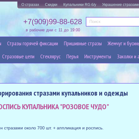
О стразах
Скидки
Купальники RG б/у
Украшение стразам
+7(909)99-88-628
в рабочие дни с 11 до 19:00
ы
Стразы горячей фиксации
Пришивные стразы
Жемчуг и бусин
Cтразовые цепи
Стеклярус
Перья
Инструменты
Заколки и 
орирования стразами купальников и одежды
ОСПИСЬ КУПАЛЬНИКА "РОЗОВОЕ ЧУДО"
н стразами около 700 шт. + аппликация и роспись.