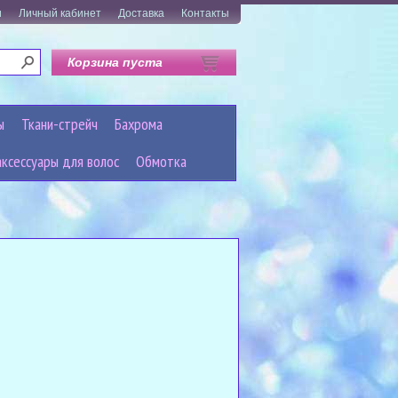
и
Личный кабинет
Доставка
Контакты
Корзина пуста
ы
Ткани-стрейч
Бахрома
аксессуары для волос
Обмотка